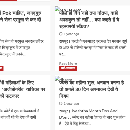
ज्येष्ठ
out
का
न
 में Pok चाहिए’, जगद्गुरु
पहले ही दिन नहीं तपा नौतपा, कहीं
चौथा
25:
 ने सेना प्रमुख से कर दी
अपशकुन तो नहीं… क्या कहते हैं ये
बड़ा
मंगल
रहस्यमयी संकेत?
3
1 year ago
जून
य सेना के प्रमुख जनरल उपेंद्र
रायपुर। धरती के एकमात्र प्रत्यक्ष देव भगवान सूर्य
को,
इस
 में चित्रकूट में जगद्गुरु
के आज से रोहिणी नक्षत्र में गोचर के साथ ही धरती
दिन
चित्रकूट में उनके...
ेनाथ
पर...
क्या
ad
Read
Read More
करें
ि
re
more
्म
धर्म-आध्यात्म
और
out
about
क्या
,
पहले
न
भी महिलाओं के लिए
ज्येष्ठ का महीना शुरू, धनवान बनना है
िणा
ही
करें?
… ‘अजीबोगरीब’ याचिका पर
तो अगले 30 दिन अपनाकर देखें ये
दिन
्ट की फटकार
k
नियम
नहीं
ने
ए’,
तपा
1 year ago
गुरु
नौतपा,
वार
ीम कोर्ट में एक याचिकाकर्ता ने
रायपुर। Jyeshtha Month Dos And
द्राचार्य
कहीं
मांग की थी कि देश की सभी
D'ont : ज्येष्ठ का महीना वैशाख के बाद शुरू होता
अपशकुन
है। ऐसे में हिंदू कैलेंडर...
तो
ुख
नहीं…