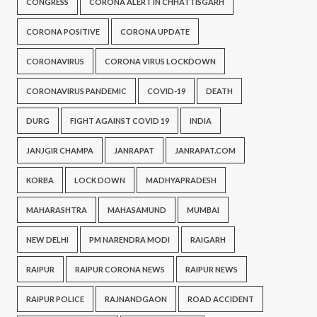
CONGRESS
CORONA ALERT IN CHHATTISGARH
CORONA POSITIVE
CORONA UPDATE
CORONAVIRUS
CORONA VIRUS LOCKDOWN
CORONAVIRUS PANDEMIC
COVID-19
DEATH
DURG
FIGHT AGAINST COVID 19
INDIA
JANJGIR CHAMPA
JANRAPAT
JANRAPAT.COM
KORBA
LOCK DOWN
MADHYAPRADESH
MAHARASHTRA
MAHASAMUND
MUMBAI
NEW DELHI
PM NARENDRA MODI
RAIGARH
RAIPUR
RAIPUR CORONA NEWS
RAIPUR NEWS
RAIPUR POLICE
RAJNANDGAON
ROAD ACCIDENT