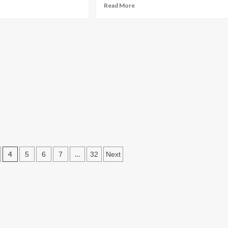
ad
Read
Read More
क्या
re
more
कहते
out
about
हैं
ा
ज्येष्ठ
ये
का
रहस्यमयी
महीना
संकेत?
लाओं
शुरू,
धनवान
बनना
ार्य
है
तो
ीबोगरीब’
अगले
िका
30
दिन
रीम
अपनाकर
ट
देखें
4
…
5
6
7
32
Next
ये
कार
नियम