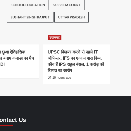
SCHOOL EDUCATION
SUPREEM COURT
SUSHANT SINGH RAJPUT
UTTAR PRADESH
छत्तीसगढ़
ने छुआ ऐतिहासिक
UPSC क्लियर करने से पहले IT
ैंड बनाम कनाडा का मैच
ऑफिसर, IFS का एग्जाम पास किया,
ODI
कौन हैं IPS राहुल बंसल, 1 करोड़ की
रिश्वत का आरोप
19 hours ago
ontact Us