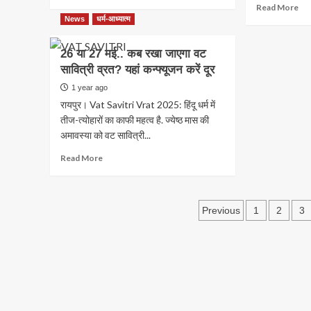
more
Re
Read More
का
से
about
mo
News
धर्म-आध्यात्म
रथ,
कर
चातुर्मास
ab
जानिए
दी
कब
करव
कौन
बड़ी
26 या 27 मई.. कब रखा जाएगा वट
से
चौथ
सी
मांग
सावित्री व्रत? यहां कन्फ्यूजन करें दूर
शुरू
सभी
कंपनी
हो
महि
1 year ago
बना
रहा,
के
रही
रायपुर। Vat Savitri Vrat 2025: हिंदू धर्म में
जानें
लिए
इसे
तीज-त्योहारों का काफी महत्व है. ज्येष्ठ मास की
महत्व
अनिव
अमावस्या को वट सावित्री...
और
हो…
इन
‘अज
Read
Read More
4
याच
more
महीने
पर
about
क्या
सुप्
26
करें
कोर्
Posts
या
Previous
1
2
3
क्या
की
27
न
pagination
फट
मई..
करें
कब
रखा
जाएगा
वट
सावित्री