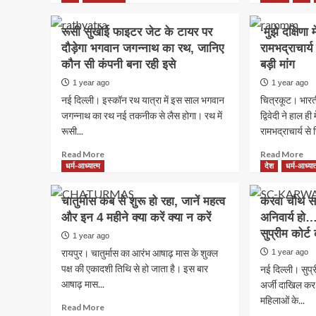
about
ab
क्‍या
साव
रूसी सुखोई फाइटर जेट के टायर पर
‘मुझे दक्षिणा
भगवान
20
दौड़ेगा भगवान जगन्नाथ का रथ, जानिए
रामभद्राचार्य
जगन्‍नाथ
इस
कौन सी कंपनी बना रही इसे
की
बड़ी मांग
दिन
मूर्तियों
से
1 year ago
1 year ago
में
शुरू
नई दिल्ली। इस्कॉन रथ यात्रा में इस साल भगवान
चित्रकूट। भारती
आज
हो
जगन्नाथ का रथ नई तकनीक से लैस होगा। रथ में
द्विवेदी ने हाल ही
भी
रहे
रूसी...
धड़कता
रामभद्राचार्य से 
भोल
है
की
Read
Re
Read More
Read More
श्रीकृष्‍ण
भक्त
more
mo
धर्म-आध्यात्म
देश
धर्म-आध्यात
का
के
about
ab
दिल,
दिन
रूसी
‘मुझे
जानें
जानें
चातुर्मास कब से शुरू हो रहा, जानें महत्व
करवा चौथ स
सुखोई
दक्ष
क्‍या
इस
और इन 4 महीने क्या करें क्या न करें
अनिवार्य हो
फाइटर
में
है
बार
जेट
सुप्रीम कोर
Po
1 year ago
इसके
कित
के
चाहि
पीछे
होंगे
रायपुर। चातुर्मास का आरंभ आषाढ़ मास के शुक्ल
1 year ago
टायर
जगद्
का
सोम
पक्ष की एकादशी तिथि से हो जाता है। इस बार
नई दिल्ली। सुप्र
पर
रामभ
रहस्‍य
आषाढ़ मास...
अर्जी दाखिल कर 
दौड़ेगा
ने
भगवान
महिलाओं के...
सेना
Read
Read More
जगन्नाथ
प्रम