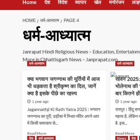
Home
देश
विदेश
व्यापार
खेल
मनोरंजन
लाइ
HOME
धर्म-आध्यात्म
PAGE 4
धर्म-आध्यात्म
Janrapat Hindi Religious News – Education, Entertainment
More in Chhattisgarh News – Janprapat.com
धर्म-आध्यात्म
धर्म-आध्यात्म
क्‍या भगवान जगन्‍नाथ की मूर्तियों में आज
सावन 2025: 
भी धड़कता है श्रीकृष्‍ण का दिल, जानें
भोलेनाथ की भ
क्‍या है इसके पीछे का रहस्‍य
बार कितने हो
1 year ago
1 year ago
Jagannathji Ki Rath Yatra 2025 : भगवान
रायपुर। हिंदू सन
जगन्‍नाथ का पुरी, उड़ीसा में स्थित मंदिर अपने आप
महत्व है. लेकिन 
में किसी चमत्‍कार से...
है. इस...
Read
Re
Read More
Read More
more
mo
देश
धर्म-आध्यात्म
News
देश