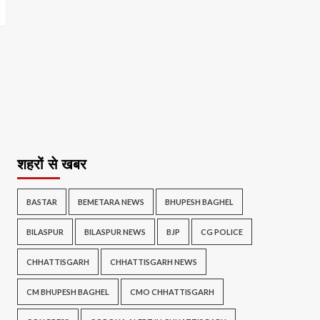
शहरों से खबर
BASTAR
BEMETARA NEWS
BHUPESH BAGHEL
BILASPUR
BILASPUR NEWS
BJP
CG POLICE
CHHATTISGARH
CHHATTISGARH NEWS
CM BHUPESH BAGHEL
CMO CHHATTISGARH