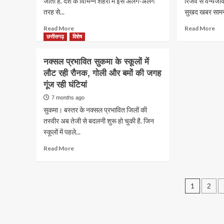
जाता है. देश के विभिन्न शहरों में इसे अलग-अलग
रिजर्व से वन्यजी
धान,
कोर
तरह से...
सुखद खबर सामने
औषधीय
जिल
Read
Re
Read More
गुण
Read More
में
more
mo
छत्तीसगढ़
विशेष
के
अन
about
ab
साथ
पहल
छत्तीसगढ़
CG
देता
पीए
नक्सल प्रभावित सुकमा के स्कूलों में
के
:
है
मोदी
लौट रही रौनक, गोली और बमों की जगह
इस
उदं
ज्यादा
भी
गूंज रही घंटियां
गांव
सीत
मुनाफा
कर
में
टाइ
चुके
7 months ago
नहीं
रिजर्
तार
सुकमा। बस्तर के नक्सल प्रभावित जिलों की
मनाई
में
तस्वीर अब तेजी से बदलनी शुरू हो चुकी है. जिन
जाती
दिख
स्कूलों में पहले...
होली,
‘आ
150
का
Read
Read More
सालों
चीता
more
से
पेरेग
about
निभाई
फाल
नक्सल
जा
की
Post
प्रभावित
1
2
रही
मौजू
सुकमा
ये
से
pagin
के
परंपरा!
बढ़ा
स्कूलों
उत्
में