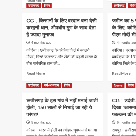
Read More
ab
more
छत्तीसगढ़
विशेष
छत्तीसगढ़
विशेष
उदंत
about
सीत
IBR
CG : किसानों के लिए वरदान बना देसी
जमीन का 5 फ
टाइ
Achiever
करहनी धान, औषधीय गुण के साथ देता
के लिए, कोरि
रिजर्
ARUNIMA
में
है ज्यादा मुनाफा
:
पीएम मोदी भ
दिख
ओपन
4 months ago
4 months ag
भार
माइक
कोरिया। छत्तीसगढ़ के कोरिया जिले में बदलते
कोरिया। प्रधानमं
जंग
से
कुत्तो
मौसम, गिरते जलस्तर और खेती की बढ़ती लागत के
कार्यक्रम के 132
राष्ट्रीय
का
बीच पारंपरिक धान की...
फलक
कोरिया जिले के 
झुंड,
तक,
Read
Re
Read More
Read More
कैमर
बाल
more
mo
में
कलाकार
about
ab
कैद
छत्तीसगढ़
धर्म-आध्यात्म
विशेष
News
विशेष
अरुणिमा
CG
जमी
हुई
शर्मा
:
का
दुर्ल
की
छत्तीसगढ़ के इस गांव में नहीं मनाई जाती
CG : उदंती-स
किसानों
5
तस्वी
संगीत
होली, 150 सालों से निभाई जा रही ये
के
दिखा ‘आसमान
फीस
साधना
लिए
हिस्
परंपरा!
फाल्कन की मौ
गाथा
वरदान
जल
5 months ago
6 months ag
बना
संरक
कोरबा। भारत में होली का त्योहार धूमधाम से मनाया
रायपुर। छत्तीसग
देसी
के
करहनी
लिए