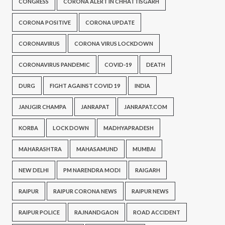
CONGRESS
CORONA ALERT IN CHHATTISGARH
CORONA POSITIVE
CORONA UPDATE
CORONAVIRUS
CORONA VIRUS LOCKDOWN
CORONAVIRUS PANDEMIC
COVID-19
DEATH
DURG
FIGHT AGAINST COVID 19
INDIA
JANJGIR CHAMPA
JANRAPAT
JANRAPAT.COM
KORBA
LOCK DOWN
MADHYAPRADESH
MAHARASHTRA
MAHASAMUND
MUMBAI
NEW DELHI
PM NARENDRA MODI
RAIGARH
RAIPUR
RAIPUR CORONA NEWS
RAIPUR NEWS
RAIPUR POLICE
RAJNANDGAON
ROAD ACCIDENT