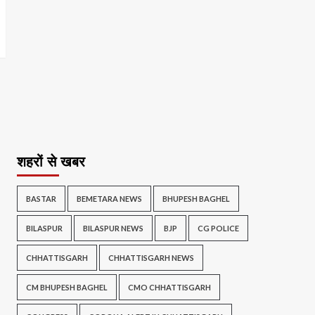
शहरों से खबर
BASTAR
BEMETARA NEWS
BHUPESH BAGHEL
BILASPUR
BILASPUR NEWS
BJP
CG POLICE
CHHATTISGARH
CHHATTISGARH NEWS
CM BHUPESH BAGHEL
CMO CHHATTISGARH