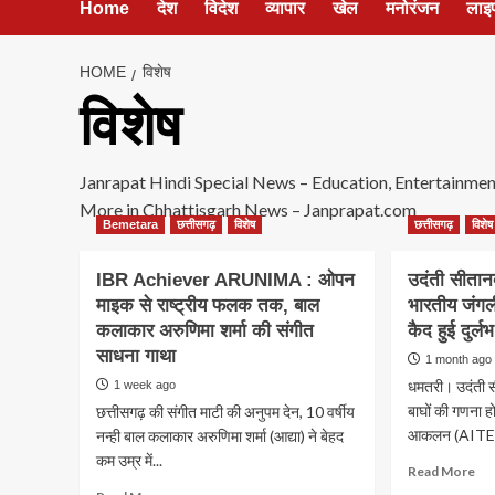
Home
देश
विदेश
व्यापार
खेल
मनोरंजन
लाइ
HOME
विशेष
विशेष
Janrapat Hindi Special News – Education, Entertainment, 
More in Chhattisgarh News – Janprapat.com
Bemetara
छत्तीसगढ़
विशेष
छत्तीसगढ़
विशेष
IBR Achiever ARUNIMA : ओपन
उदंती सीतानद
माइक से राष्ट्रीय फलक तक, बाल
भारतीय जंगली 
कलाकार अरुणिमा शर्मा की संगीत
कैद हुई दुर्लभ 
साधना गाथा
1 month ago
धमतरी। उदंती सी
1 week ago
बाघों की गणना ह
छत्तीसगढ़ की संगीत माटी की अनुपम देन, 10 वर्षीय
आकलन (AITE)
नन्ही बाल कलाकार अरुणिमा शर्मा (आद्या) ने बेहद
कम उम्र में...
Re
Read More
mo
Read