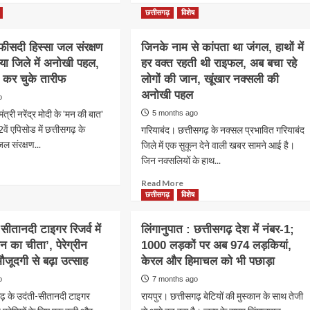
out
about
छत्तीसगढ़
विशेष
ी
CG
ानदी
:
ीसदी हिस्सा जल संरक्षण
जिनके नाम से कांपता था जंगल, हाथों में
गर
27
या जिले में अनोखी पहल,
व
हर वक्त रहती थी राइफल, अब बचा रहे
अप्रैल
को
ी कर चुके तारीफ
लोगों की जान, खूंखार नक्सली की
ा
खुलेगी
अनोखी पहल
o
तीय
एशिया
त्री नरेंद्र मोदी के 'मन की बात'
5 months ago
ली
की
ं
दूसरी
वें एपिसोड में छत्तीसगढ़ के
गरियाबंद। छत्तीसगढ़ के नक्सल प्रभावित गरियाबंद
सबसे
जल संरक्षण...
जिले में एक सुकून देने वाली खबर सामने आई है।
लंबी
जिन नक्सलियों के हाथ...
ad
े
गुफा
re
मंडीप
Read
Read More
out
खोल,
more
छत्तीसगढ़
विशेष
न
पर्यटकों
about
भ
को
जिनके
ीतानदी टाइगर रिजर्व में
लिंगानुपात : छत्तीसगढ़ देश में नंबर-1;
रें
मिलेगा
नाम
 का चीता’, पेरेग्रीन
दी
1000 लड़कों पर अब 974 लड़कियां,
शानदार
से
सा
अनुभव
जूदगी से बढ़ा उत्साह
केरल और हिमाचल को भी पछाड़ा
कांपता
था
o
7 months ago
्षण
जंगल,
ढ़ के उदंती-सीतानदी टाइगर
रायपुर। छत्तीसगढ़ बेटियों की मुस्कान के साथ तेजी
हाथों
,