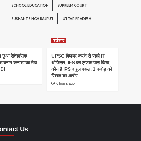
SCHOOL EDUCATION
SUPREEM COURT
SUSHANT SINGH RAJPUT
UTTAR PRADESH
छत्तीसगढ़
ने छुआ ऐतिहासिक
UPSC क्लियर करने से पहले IT
ैंड बनाम कनाडा का मैच
ऑफिसर, IFS का एग्जाम पास किया,
ODI
कौन हैं IPS राहुल बंसल, 1 करोड़ की
रिश्वत का आरोप
6 hours ago
ontact Us