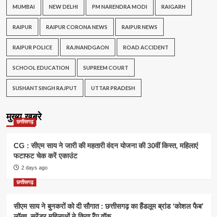
MUMBAI
NEW DELHI
PM NARENDRA MODI
RAIGARH
RAIPUR
RAIPUR CORONA NEWS
RAIPUR NEWS
RAIPUR POLICE
RAJNANDGAON
ROAD ACCIDENT
SCHOOL EDUCATION
SUPREEM COURT
SUSHANT SINGH RAJPUT
UTTAR PRADESH
मुख्य खबरे
छत्तीसगढ़
CG : सीएम साय ने जारी की महतारी वंदन योजना की 30वीं किस्त, महिलाएं
फटाफट चेक करें एकाउंट
2 days ago
छत्तीसगढ़
सीएम साय ने बुनकरों को दी सौगात : छत्तीसगढ़ का हैंडलूम ब्रांड ‘कोशल फैब’
लॉन्च, सरेंडर महिलाओं ने किया रैंप वॉक