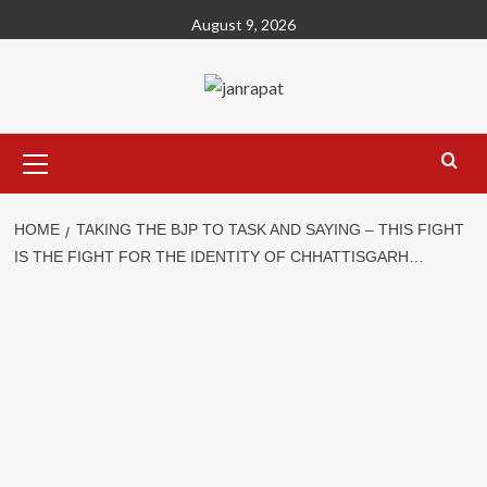
Skip
August 9, 2026
to
content
Primary
Menu
HOME
TAKING THE BJP TO TASK AND SAYING – THIS FIGHT
IS THE FIGHT FOR THE IDENTITY OF CHHATTISGARH…