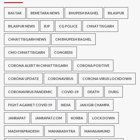
BASTAR
BEMETARA NEWS
BHUPESH BAGHEL
BILASPUR
BILASPUR NEWS
BJP
CG POLICE
CHHATTISGARH
CHHATTISGARH NEWS
CM BHUPESH BAGHEL
CMO CHHATTISGARH
CONGRESS
CORONA ALERT IN CHHATTISGARH
CORONA POSITIVE
CORONA UPDATE
CORONAVIRUS
CORONA VIRUS LOCKDOWN
CORONAVIRUS PANDEMIC
COVID-19
DEATH
DURG
FIGHT AGAINST COVID 19
INDIA
JANJGIR CHAMPA
JANRAPAT
JANRAPAT.COM
KORBA
LOCK DOWN
MADHYAPRADESH
MAHARASHTRA
MAHASAMUND