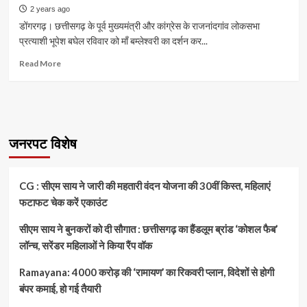
2 years ago
डोंगरगढ़। छत्तीसगढ़ के पूर्व मुख्यमंत्री और कांग्रेस के राजनांदगांव लोकसभा
प्रत्याशी भूपेश बघेल रविवार को माँ बम्लेश्वरी का दर्शन कर...
Read
Read More
more
about
भूपेश
बघेल
ने
की
जनरपट विशेष
लोकसभा
चुनाव
प्रचार
CG : सीएम साय ने जारी की महतारी वंदन योजना की 30वीं किस्त, महिलाएं
अभियान
फटाफट चेक करें एकाउंट
की
शुरुआत,
सीएम साय ने बुनकरों को दी सौगात : छत्तीसगढ़ का हैंडलूम ब्रांड ‘कोशल फैब’
भाजपा
को
लॉन्च, सरेंडर महिलाओं ने किया रैंप वॉक
आड़े
हाथों
Ramayana: 4000 करोड़ की ‘रामायण’ का रिकवरी प्लान, विदेशों से होगी
लेते
बंपर कमाई, हो गई तैयारी
हुए