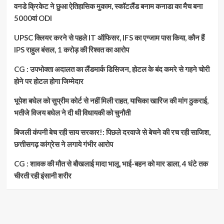
कहा-
वनडे क्रिकेट ने छुआ ऐतिहासिक मुकाम, स्कॉटलैंड बनाम कनाडा का मैच बना
ये
5000वां ODI
लड़ाई
छत्तीसगढ़
UPSC क्लियर करने से पहले IT ऑफिसर, IFS का एग्जाम पास किया, कौन हैं
की
IPS राहुल बंसल, 1 करोड़ की रिश्वत का आरोप
अस्मिता
की
लड़ाई
CG : उपभोक्ता अदालत का लैंडमार्क डिसिजन, होटल के बंद कमरे से गहने चोरी
है
होने पर होटल होगा जिम्मेदार
…
भूपेश बघेल को सुप्रीम कोर्ट से नहीं मिली राहत, याचिका खारिज की मांग ठुकराई,
भतीजे विजय बघेल ने दी थी विधायकी को चुनौती
बिजली कंपनी बेच रही साय सरकार!: पिछले दरवाजे से बेचने की रच रही साजिश,
छत्तीसगढ़ कांग्रेस ने लगाये गंभीर आरोप
CG : शावक की मौत से बौखलाई मादा भालू, भाई-बहन को मार डाला, 4 घंटे तक
चीरती रही इंसानी शरीर