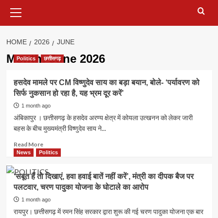
Primary
Menu
HOME
2026
JUNE
Month:
June 2026
Politics
छत्तीसगढ़
हसदेव मामले पर CM विष्णुदेव साय का बड़ा बयान, बोले- ‘पर्यावरण को
सिर्फ नुकसान हो रहा है, यह भ्रम दूर करें’
1 month ago
अंबिकापुर । छत्तीसगढ़ के हसदेव अरण्य क्षेत्र में कोयला उत्खनन को लेकर जारी
बहस के बीच मुख्यमंत्री विष्णुदेव साय ने...
Read
Read More
more
News
Politics
about
हसदेव
‘सबूत हैं तो दिखाएं, हवा हवाई बातें नहीं करें’, मंत्री का दीपक बैज पर
मामले
पलटवार, चरण पादुका योजना के घोटाले का आरोप
पर
CM
1 month ago
विष्णुदेव
रायपुर। छत्तीसगढ़ में रमन सिंह सरकार द्वारा शुरू की गई चरण पादुका योजना एक बार
साय