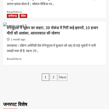
बोली
बड़ी
करारा हमला बोला है। सोशल मीडिया पर...
नहीं
कार्रवाई,
होगा
76
Read
Read More
अन्याय
करोड़
more
छत्तीसगढ़
विदेश
रुपए
about
की
CM
वेनेजुएला में भूकंप का कहर!, 39 सेकंड में गिरीं कई इमारतें, 10 हजार
फर्जी
साय
मौतों की आशंका, आपातकाल की घोषणा
बिल
का
ट्रेडिंग
कांग्रेस
1 month ago
का
पर
कराकास। दक्षिण अमेरिकी देश वेनेजुएला में बुधवार को आए दो बड़े भूकंपों ने भारी
खुलासा,
तीखा
तबाही मचा दी है. महज 39...
संचालक
हमला,
गिरफ्तार
कहा
Read
Read More
–
more
सत्ता
about
के
वेनेजुएला
Posts
अहंकार
में
1
2
Next
में
भूकंप
pagination
कुचली
का
गई
कहर!,
संविधान
39
की
सेकंड
जनरपट विशेष
आत्मा
में
गिरीं