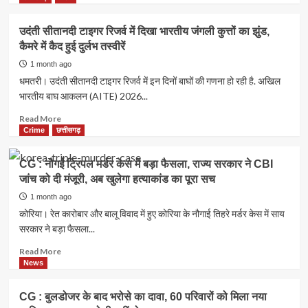
घोटाले
का
about
का
कर
CG
उदंती सीतानदी टाइगर रिजर्व में दिखा भारतीय जंगली कुत्तों का झुंड,
आरोप
रहे
:
कैमरे में कैद हुई दुर्लभ तस्वीरें
इंतजार,
फरसगांव
जानें
तहसील
1 month ago
कब
में
धमतरी। उदंती सीतानदी टाइगर रिजर्व में इन दिनों बाघों की गणना हो रही है. अखिल
से
रीडर
भारतीय बाघ आकलन (AITE) 2026...
होगी
10
तेज
हजार
Read
Read More
बारिश
की
more
Crime
छत्तीसगढ़
रिश्वत
about
लेते
उदंती
CG : नौगई ट्रिपल मर्डर केस में बड़ा फैसला, राज्य सरकार ने CBI
गिरफ्तार,
सीतानदी
जांच को दी मंजूरी, अब खुलेगा हत्याकांड का पूरा सच
70
टाइगर
हजार
रिजर्व
1 month ago
की
में
कोरिया। रेत कारोबार और बालू विवाद में हुए कोरिया के नौगाई तिहरे मर्डर केस में साय
डिमांड,
दिखा
सरकार ने बड़ा फैसला...
35
भारतीय
हजार
जंगली
Read
Read More
पहले
कुत्तों
more
News
ले
का
about
चुका
झुंड,
CG
CG : बुलडोजर के बाद भरोसे का दावा, 60 परिवारों को मिला नया
कैमरे
: