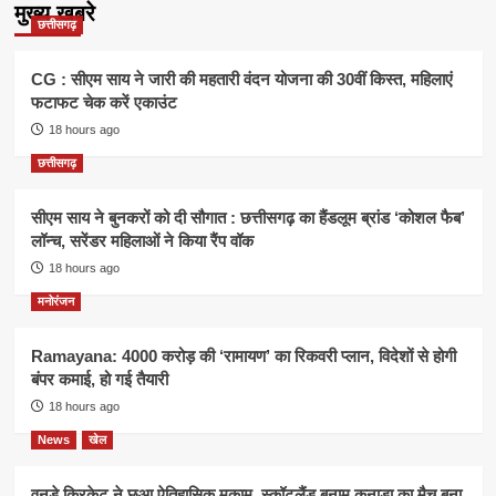
मुख्य खबरे
छत्तीसगढ़
CG : सीएम साय ने जारी की महतारी वंदन योजना की 30वीं किस्त, महिलाएं
फटाफट चेक करें एकाउंट
18 hours ago
छत्तीसगढ़
सीएम साय ने बुनकरों को दी सौगात : छत्तीसगढ़ का हैंडलूम ब्रांड ‘कोशल फैब’
लॉन्च, सरेंडर महिलाओं ने किया रैंप वॉक
18 hours ago
मनोरंजन
Ramayana: 4000 करोड़ की ‘रामायण’ का रिकवरी प्लान, विदेशों से होगी
बंपर कमाई, हो गई तैयारी
18 hours ago
News
खेल
वनडे क्रिकेट ने छुआ ऐतिहासिक मुकाम, स्कॉटलैंड बनाम कनाडा का मैच बना