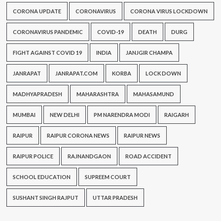
CORONA UPDATE
CORONAVIRUS
CORONA VIRUS LOCKDOWN
CORONAVIRUS PANDEMIC
COVID-19
DEATH
DURG
FIGHT AGAINST COVID 19
INDIA
JANJGIR CHAMPA
JANRAPAT
JANRAPAT.COM
KORBA
LOCK DOWN
MADHYAPRADESH
MAHARASHTRA
MAHASAMUND
MUMBAI
NEW DELHI
PM NARENDRA MODI
RAIGARH
RAIPUR
RAIPUR CORONA NEWS
RAIPUR NEWS
RAIPUR POLICE
RAJNANDGAON
ROAD ACCIDENT
SCHOOL EDUCATION
SUPREEM COURT
SUSHANT SINGH RAJPUT
UTTAR PRADESH