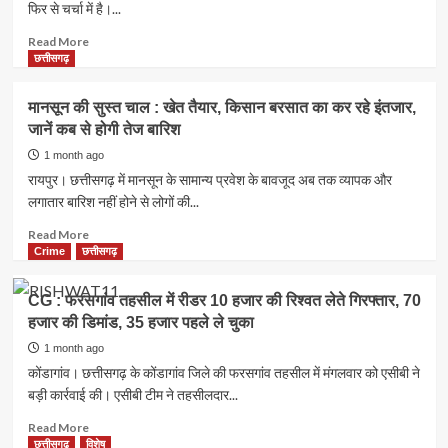
फिर से चर्चा में है।...
का
बड़ा
Read
Read More
बयान,
more
छत्तीसगढ़
बोले-
about
‘पर्यावरण
‘सबूत
मानसून की सुस्त चाल : खेत तैयार, किसान बरसात का कर रहे इंतजार,
को
हैं
जानें कब से होगी तेज बारिश
सिर्फ
तो
नुकसान
दिखाएं,
1 month ago
हो
हवा
रायपुर। छत्तीसगढ़ में मानसून के सामान्य प्रवेश के बावजूद अब तक व्यापक और
रहा
हवाई
लगातार बारिश नहीं होने से लोगों की...
है,
बातें
यह
नहीं
Read
Read More
भ्रम
करें’,
more
Crime
छत्तीसगढ़
दूर
मंत्री
about
करें’
का
मानसून
CG : फरसगांव तहसील में रीडर 10 हजार की रिश्वत लेते गिरफ्तार, 70
दीपक
की
हजार की डिमांड, 35 हजार पहले ले चुका
बैज
सुस्त
पर
चाल
1 month ago
पलटवार,
:
कोंडागांव। छत्तीसगढ़ के कोंडागांव जिले की फरसगांव तहसील में मंगलवार को एसीबी ने
चरण
खेत
बड़ी कार्रवाई की। एसीबी टीम ने तहसीलदार...
पादुका
तैयार,
योजना
किसान
Read
Read More
के
बरसात
more
छत्तीसगढ़
विशेष