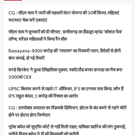
कई
इमारतें,
CG : सीएम साय ने जारी की महतारी वंदन योजना की 30वीं किस्त, महिलाएं
10
फटाफट चेक करें एकाउंट
हजार
मौतों
सीएम साय ने बुनकरों को दी सौगात : छत्तीसगढ़ का हैंडलूम ब्रांड ‘कोशल फैब’
की
लॉन्च, सरेंडर महिलाओं ने किया रैंप वॉक
आशंका,
आपातकाल
Ramayana: 4000 करोड़ की ‘रामायण’ का रिकवरी प्लान, विदेशों से होगी
की
घोषणा
बंपर कमाई, हो गई तैयारी
वनडे क्रिकेट ने छुआ ऐतिहासिक मुकाम, स्कॉटलैंड बनाम कनाडा का मैच बना
5000वां ODI
UPSC क्लियर करने से पहले IT ऑफिसर, IFS का एग्जाम पास किया, कौन हैं
IPS राहुल बंसल, 1 करोड़ की रिश्वत का आरोप
CG : उपभोक्ता अदालत का लैंडमार्क डिसिजन, होटल के बंद कमरे से गहने चोरी
होने पर होटल होगा जिम्मेदार
भूपेश बघेल को सुप्रीम कोर्ट से नहीं मिली राहत, याचिका खारिज की मांग ठुकराई,
भतीजे विजय बघेल ने दी थी विधायकी को चुनौती