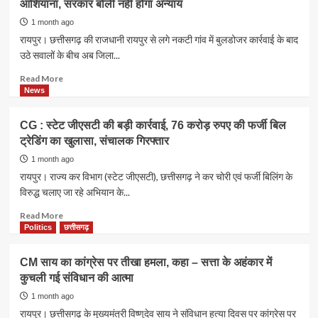
आशियाना, सरकार बोली नहीं होगा अन्याय
में
नौगई
कैद
ट्रिपल
1 month ago
हुई
मर्डर
रायपुर। छत्तीसगढ़ की राजधानी रायपुर से लगे नकटी गांव में बुलडोजर कार्रवाई के बाद
दुर्लभ
केस
उठे सवालों के बीच अब जिला...
तस्वीरें
में
बड़ा
Read
Read More
फैसला,
more
News
राज्य
about
सरकार
CG
CG : स्टेट जीएसटी की बड़ी कार्रवाई, 76 करोड़ रुपए की फर्जी बिल
ने
:
ट्रेडिंग का खुलासा, संचालक गिरफ्तार
CBI
बुलडोजर
जांच
के
1 month ago
को
बाद
रायपुर। राज्य कर विभाग (स्टेट जीएसटी), छत्तीसगढ़ ने कर चोरी एवं फर्जी बिलिंग के
दी
भरोसे
विरुद्ध चलाए जा रहे अभियान के...
मंजूरी,
का
अब
दावा,
Read
Read More
खुलेगा
60
more
Politics
छत्तीसगढ़
हत्याकांड
परिवारों
about
का
को
CG
CM साय का कांग्रेस पर तीखा हमला, कहा – सत्ता के अहंकार में
पूरा
मिला
:
सच
कुचली गई संविधान की आत्मा
नया
स्टेट
आशियाना,
जीएसटी
1 month ago
सरकार
की
रायपुर। छत्तीसगढ़ के मुख्यमंत्री विष्णुदेव साय ने संविधान हत्या दिवस पर कांग्रेस पर