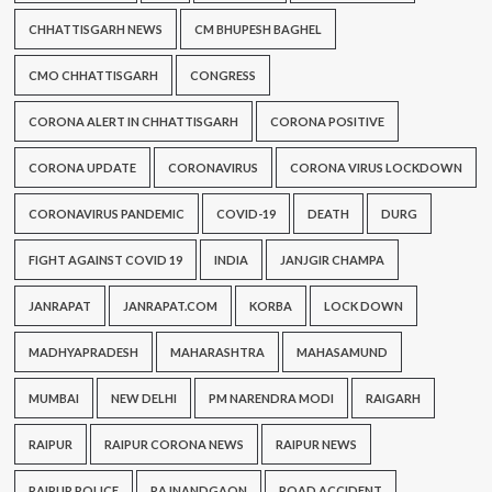
CHHATTISGARH NEWS
CM BHUPESH BAGHEL
CMO CHHATTISGARH
CONGRESS
CORONA ALERT IN CHHATTISGARH
CORONA POSITIVE
CORONA UPDATE
CORONAVIRUS
CORONA VIRUS LOCKDOWN
CORONAVIRUS PANDEMIC
COVID-19
DEATH
DURG
FIGHT AGAINST COVID 19
INDIA
JANJGIR CHAMPA
JANRAPAT
JANRAPAT.COM
KORBA
LOCK DOWN
MADHYAPRADESH
MAHARASHTRA
MAHASAMUND
MUMBAI
NEW DELHI
PM NARENDRA MODI
RAIGARH
RAIPUR
RAIPUR CORONA NEWS
RAIPUR NEWS
RAIPUR POLICE
RAJNANDGAON
ROAD ACCIDENT