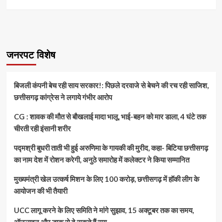
more
about
7
की
मौत
:
जनरपट विशेष
दिल
दहला
देने
बिजली कंपनी बेच रही साय सरकार!: पिछले दरवाजे से बेचने की रच रही साजिश,
वाला
छत्तीसगढ़ कांग्रेस ने लगाये गंभीर आरोप
हादसा,
ट्रक
CG : शावक की मौत से बौखलाई मादा भालू, भाई-बहन को मार डाला, 4 घंटे तक
और
एसयूवी
चीरती रही इंसानी शरीर
की
तड़के
पद्मश्री बुधरी ताती भी हुई अरुणिमा के गायकी की मुरीद, कहा- बिटिया छत्तीसगढ़
हुई
का नाम देश में रोशन करेगी, अनुठे समारोह में कलेक्टर ने किया सम्मानित
टक्कर,
14
मुख्यमंत्री खेल उत्कर्ष मिशन के लिए 100 करोड़, छत्तीसगढ़ में हॉकी लीग के
घायल
आयोजन की भी तैयारी
UCC लागू करने के लिए समिति ने मांगे सुझाव, 15 अक्टूबर तक का समय,