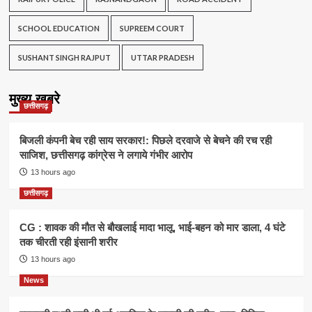
SCHOOL EDUCATION
SUPREEM COURT
SUSHANT SINGH RAJPUT
UTTAR PRADESH
मुख्य खबरे
छत्तीसगढ़
बिजली कंपनी बेच रही साय सरकार!: पिछले दरवाजे से बेचने की रच रही
साजिश, छत्तीसगढ़ कांग्रेस ने लगाये गंभीर आरोप
13 hours ago
छत्तीसगढ़
CG : शावक की मौत से बौखलाई मादा भालू, भाई-बहन को मार डाला, 4 घंटे
तक चीरती रही इंसानी शरीर
13 hours ago
News