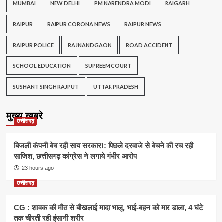
MUMBAI
NEW DELHI
PM NARENDRA MODI
RAIGARH
RAIPUR
RAIPUR CORONA NEWS
RAIPUR NEWS
RAIPUR POLICE
RAJNANDGAON
ROAD ACCIDENT
SCHOOL EDUCATION
SUPREEM COURT
SUSHANT SINGH RAJPUT
UTTAR PRADESH
मुख्य खबरे
छत्तीसगढ़
बिजली कंपनी बेच रही साय सरकार!: पिछले दरवाजे से बेचने की रच रही
साजिश, छत्तीसगढ़ कांग्रेस ने लगाये गंभीर आरोप
23 hours ago
छत्तीसगढ़
CG : शावक की मौत से बौखलाई मादा भालू, भाई-बहन को मार डाला, 4 घंटे
तक चीरती रही इंसानी शरीर