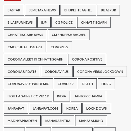
BASTAR
BEMETARA NEWS
BHUPESH BAGHEL
BILASPUR
BILASPUR NEWS
BJP
CG POLICE
CHHATTISGARH
CHHATTISGARH NEWS
CM BHUPESH BAGHEL
CMO CHHATTISGARH
CONGRESS
CORONA ALERT IN CHHATTISGARH
CORONA POSITIVE
CORONA UPDATE
CORONAVIRUS
CORONA VIRUS LOCKDOWN
CORONAVIRUS PANDEMIC
COVID-19
DEATH
DURG
FIGHT AGAINST COVID 19
INDIA
JANJGIR CHAMPA
JANRAPAT
JANRAPAT.COM
KORBA
LOCK DOWN
MADHYAPRADESH
MAHARASHTRA
MAHASAMUND