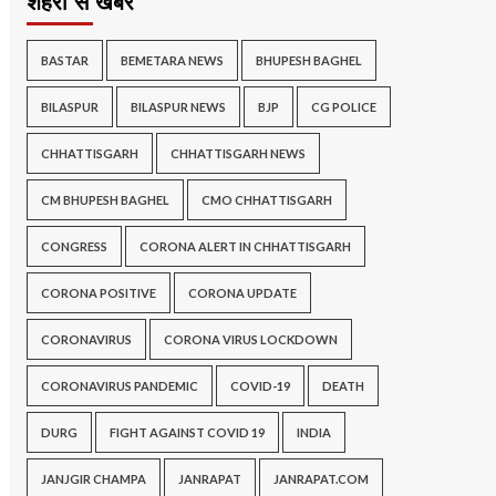
शहरों से खबर
BASTAR
BEMETARA NEWS
BHUPESH BAGHEL
BILASPUR
BILASPUR NEWS
BJP
CG POLICE
CHHATTISGARH
CHHATTISGARH NEWS
CM BHUPESH BAGHEL
CMO CHHATTISGARH
CONGRESS
CORONA ALERT IN CHHATTISGARH
CORONA POSITIVE
CORONA UPDATE
CORONAVIRUS
CORONA VIRUS LOCKDOWN
CORONAVIRUS PANDEMIC
COVID-19
DEATH
DURG
FIGHT AGAINST COVID 19
INDIA
JANJGIR CHAMPA
JANRAPAT
JANRAPAT.COM