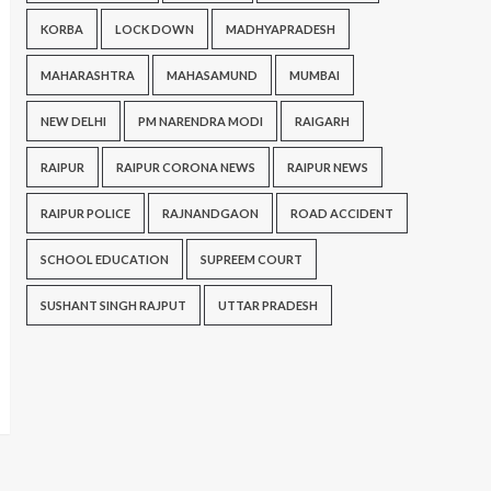
KORBA
LOCK DOWN
MADHYAPRADESH
MAHARASHTRA
MAHASAMUND
MUMBAI
NEW DELHI
PM NARENDRA MODI
RAIGARH
RAIPUR
RAIPUR CORONA NEWS
RAIPUR NEWS
RAIPUR POLICE
RAJNANDGAON
ROAD ACCIDENT
SCHOOL EDUCATION
SUPREEM COURT
SUSHANT SINGH RAJPUT
UTTAR PRADESH