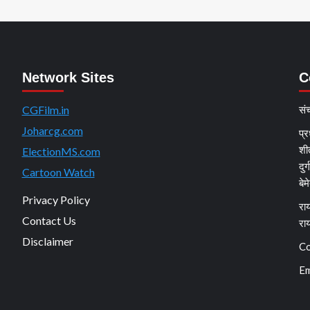
Network Sites
C
CGFilm.in
सं
Joharcg.com
प्र
शी
ElectionMS.com
दुर
Cartoon Watch
बेम
Privacy Policy
राय
Contact Us
रा
Disclaimer
Co
Em