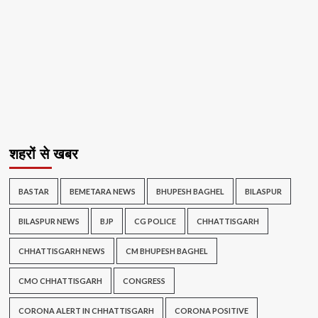
शहरों से खबर
BASTAR
BEMETARA NEWS
BHUPESH BAGHEL
BILASPUR
BILASPUR NEWS
BJP
CG POLICE
CHHATTISGARH
CHHATTISGARH NEWS
CM BHUPESH BAGHEL
CMO CHHATTISGARH
CONGRESS
CORONA ALERT IN CHHATTISGARH
CORONA POSITIVE