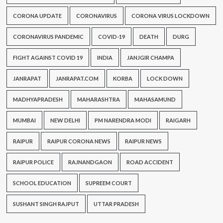
CORONA UPDATE
CORONAVIRUS
CORONA VIRUS LOCKDOWN
CORONAVIRUS PANDEMIC
COVID-19
DEATH
DURG
FIGHT AGAINST COVID 19
INDIA
JANJGIR CHAMPA
JANRAPAT
JANRAPAT.COM
KORBA
LOCK DOWN
MADHYAPRADESH
MAHARASHTRA
MAHASAMUND
MUMBAI
NEW DELHI
PM NARENDRA MODI
RAIGARH
RAIPUR
RAIPUR CORONA NEWS
RAIPUR NEWS
RAIPUR POLICE
RAJNANDGAON
ROAD ACCIDENT
SCHOOL EDUCATION
SUPREEM COURT
SUSHANT SINGH RAJPUT
UTTAR PRADESH