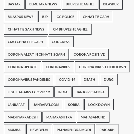
BASTAR
BEMETARA NEWS
BHUPESH BAGHEL
BILASPUR
BILASPUR NEWS
BJP
CG POLICE
CHHATTISGARH
CHHATTISGARH NEWS
CM BHUPESH BAGHEL
CMO CHHATTISGARH
CONGRESS
CORONA ALERT IN CHHATTISGARH
CORONA POSITIVE
CORONA UPDATE
CORONAVIRUS
CORONA VIRUS LOCKDOWN
CORONAVIRUS PANDEMIC
COVID-19
DEATH
DURG
FIGHT AGAINST COVID 19
INDIA
JANJGIR CHAMPA
JANRAPAT
JANRAPAT.COM
KORBA
LOCK DOWN
MADHYAPRADESH
MAHARASHTRA
MAHASAMUND
MUMBAI
NEW DELHI
PM NARENDRA MODI
RAIGARH