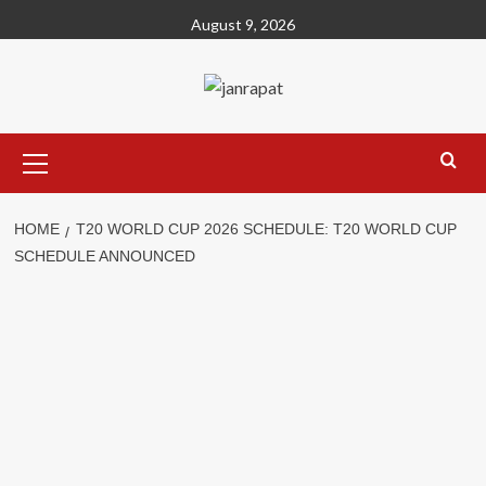
Skip
August 9, 2026
to
content
Primary
Menu
HOME
T20 WORLD CUP 2026 SCHEDULE: T20 WORLD CUP
SCHEDULE ANNOUNCED