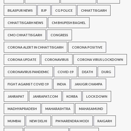
BILASPUR NEWS
BJP
CG POLICE
CHHATTISGARH
CHHATTISGARH NEWS
CM BHUPESH BAGHEL
CMO CHHATTISGARH
CONGRESS
CORONA ALERT IN CHHATTISGARH
CORONA POSITIVE
CORONA UPDATE
CORONAVIRUS
CORONA VIRUS LOCKDOWN
CORONAVIRUS PANDEMIC
COVID-19
DEATH
DURG
FIGHT AGAINST COVID 19
INDIA
JANJGIR CHAMPA
JANRAPAT
JANRAPAT.COM
KORBA
LOCK DOWN
MADHYAPRADESH
MAHARASHTRA
MAHASAMUND
MUMBAI
NEW DELHI
PM NARENDRA MODI
RAIGARH