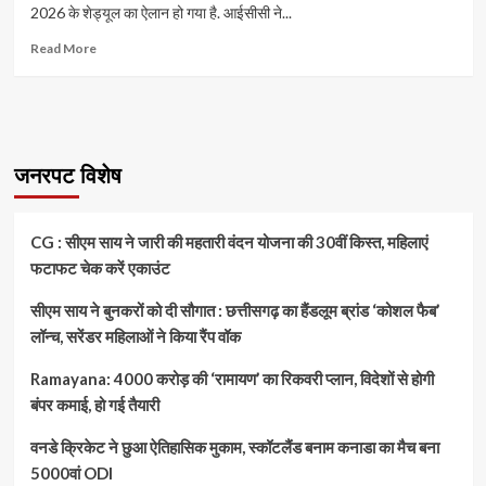
2026 के शेड्यूल का ऐलान हो गया है. आईसीसी ने...
Read
Read More
more
about
T20
World
Cup
2026
जनरपट विशेष
Schedule:
टी20
वर्ल्ड
CG : सीएम साय ने जारी की महतारी वंदन योजना की 30वीं किस्त, महिलाएं
कप
फटाफट चेक करें एकाउंट
के
शेड्यूल
सीएम साय ने बुनकरों को दी सौगात : छत्तीसगढ़ का हैंडलूम ब्रांड ‘कोशल फैब’
का
ऐलान,
लॉन्च, सरेंडर महिलाओं ने किया रैंप वॉक
पाकिस्तान
से
Ramayana: 4000 करोड़ की ‘रामायण’ का रिकवरी प्लान, विदेशों से होगी
खेलने
बंपर कमाई, हो गई तैयारी
इस
मैदान
वनडे क्रिकेट ने छुआ ऐतिहासिक मुकाम, स्कॉटलैंड बनाम कनाडा का मैच बना
पर
5000वां ODI
जाएगा