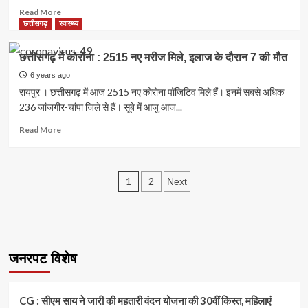
मरीज
Read
Read More
मिले,
more
छत्तीसगढ़
स्वास्थ्य
इलाज
about
के
छत्तीसगढ़
छत्तीसगढ़ में कोरोना : 2515 नए मरीज मिले, इलाज के दौरान 7 की मौत
दौरान
में
7
कोरोना
6 years ago
की
:
रायपुर । छत्तीसगढ़ में आज 2515 नए कोरोना पॉजिटिव मिले हैं। इनमें सबसे अधिक
मौत
1368
236 जांजगीर-चांपा जिले से हैं। सूबे में आजु आज...
नए
मरीज
Read
Read More
मिले,
more
इलाज
about
के
छत्तीसगढ़
Posts
दौरान
में
1
2
Next
7
कोरोना
pagination
की
:
मौत
2515
नए
मरीज
जनरपट विशेष
मिले,
इलाज
के
दौरान
CG : सीएम साय ने जारी की महतारी वंदन योजना की 30वीं किस्त, महिलाएं