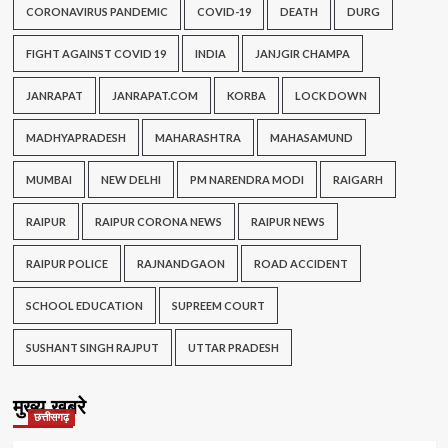
CORONAVIRUS PANDEMIC
COVID-19
DEATH
DURG
FIGHT AGAINST COVID 19
INDIA
JANJGIR CHAMPA
JANRAPAT
JANRAPAT.COM
KORBA
LOCK DOWN
MADHYAPRADESH
MAHARASHTRA
MAHASAMUND
MUMBAI
NEW DELHI
PM NARENDRA MODI
RAIGARH
RAIPUR
RAIPUR CORONA NEWS
RAIPUR NEWS
RAIPUR POLICE
RAJNANDGAON
ROAD ACCIDENT
SCHOOL EDUCATION
SUPREEM COURT
SUSHANT SINGH RAJPUT
UTTAR PRADESH
मुख्य खबरे
छत्तीसगढ़