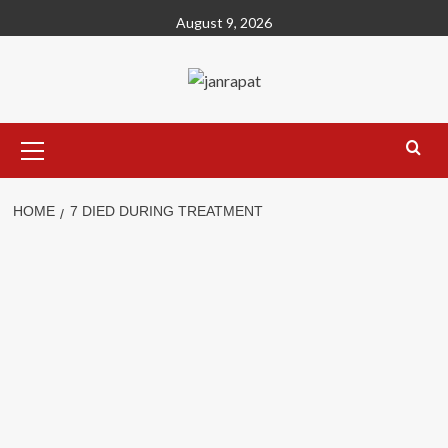
Skip
August 9, 2026
to
content
Primary
Menu
HOME
7 DIED DURING TREATMENT