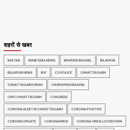
शहरों से खबर
BASTAR
BEMETARA NEWS
BHUPESH BAGHEL
BILASPUR
BILASPUR NEWS
BJP
CG POLICE
CHHATTISGARH
CHHATTISGARH NEWS
CM BHUPESH BAGHEL
CMO CHHATTISGARH
CONGRESS
CORONA ALERT IN CHHATTISGARH
CORONA POSITIVE
CORONA UPDATE
CORONAVIRUS
CORONA VIRUS LOCKDOWN