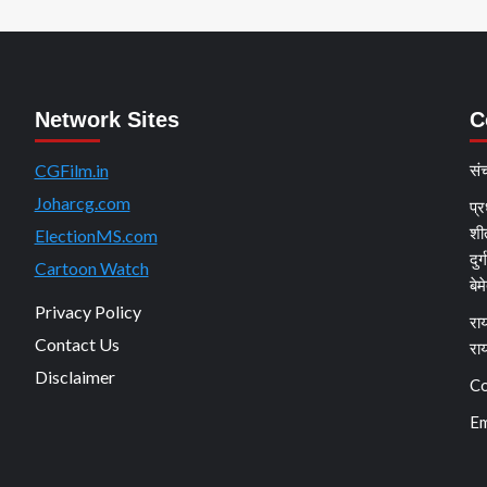
Network Sites
C
CGFilm.in
सं
Joharcg.com
प्र
शी
ElectionMS.com
दुर
Cartoon Watch
बेम
Privacy Policy
राय
Contact Us
रा
Disclaimer
Co
Em