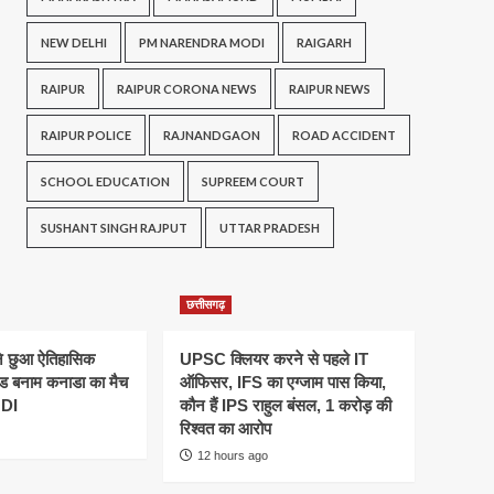
NEW DELHI
PM NARENDRA MODI
RAIGARH
RAIPUR
RAIPUR CORONA NEWS
RAIPUR NEWS
RAIPUR POLICE
RAJNANDGAON
ROAD ACCIDENT
SCHOOL EDUCATION
SUPREEM COURT
SUSHANT SINGH RAJPUT
UTTAR PRADESH
छत्तीसगढ़
ने छुआ ऐतिहासिक
UPSC क्लियर करने से पहले IT
ैंड बनाम कनाडा का मैच
ऑफिसर, IFS का एग्जाम पास किया,
ODI
कौन हैं IPS राहुल बंसल, 1 करोड़ की
रिश्वत का आरोप
12 hours ago