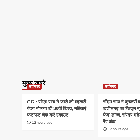
मुख्य खबरे
छत्तीसगढ़
छत्तीसगढ़
CG : सीएम साय ने जारी की महतारी
सीएम साय ने बुनकरों क
वंदन योजना की 30वीं किस्त, महिलाएं
छत्तीसगढ़ का हैंडलूम ब
फटाफट चेक करें एकाउंट
फैब’ लॉन्च, सरेंडर मह
रैंप वॉक
12 hours ago
12 hours ago