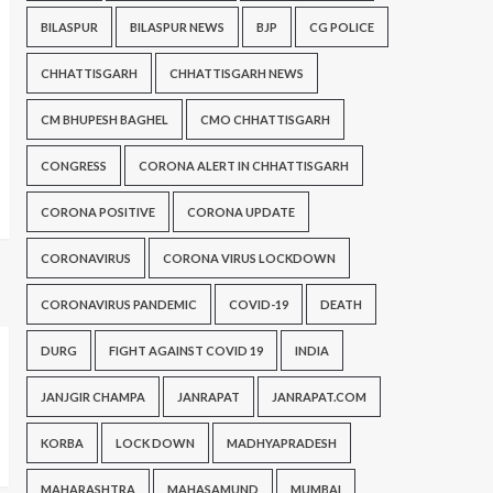
BILASPUR
BILASPUR NEWS
BJP
CG POLICE
CHHATTISGARH
CHHATTISGARH NEWS
CM BHUPESH BAGHEL
CMO CHHATTISGARH
CONGRESS
CORONA ALERT IN CHHATTISGARH
CORONA POSITIVE
CORONA UPDATE
CORONAVIRUS
CORONA VIRUS LOCKDOWN
CORONAVIRUS PANDEMIC
COVID-19
DEATH
DURG
FIGHT AGAINST COVID 19
INDIA
JANJGIR CHAMPA
JANRAPAT
JANRAPAT.COM
KORBA
LOCK DOWN
MADHYAPRADESH
MAHARASHTRA
MAHASAMUND
MUMBAI