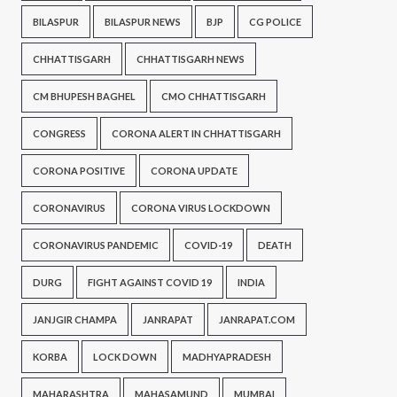
BILASPUR
BILASPUR NEWS
BJP
CG POLICE
CHHATTISGARH
CHHATTISGARH NEWS
CM BHUPESH BAGHEL
CMO CHHATTISGARH
CONGRESS
CORONA ALERT IN CHHATTISGARH
CORONA POSITIVE
CORONA UPDATE
CORONAVIRUS
CORONA VIRUS LOCKDOWN
CORONAVIRUS PANDEMIC
COVID-19
DEATH
DURG
FIGHT AGAINST COVID 19
INDIA
JANJGIR CHAMPA
JANRAPAT
JANRAPAT.COM
KORBA
LOCK DOWN
MADHYAPRADESH
MAHARASHTRA
MAHASAMUND
MUMBAI