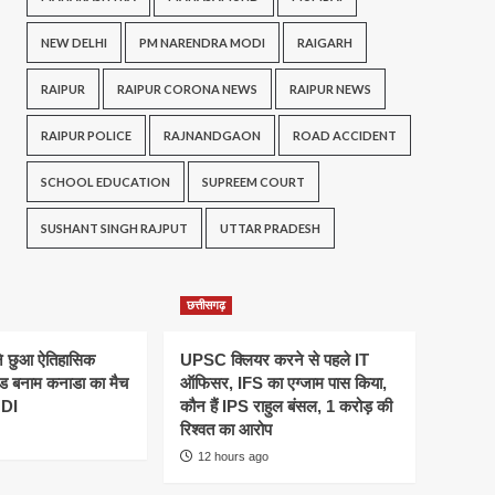
NEW DELHI
PM NARENDRA MODI
RAIGARH
RAIPUR
RAIPUR CORONA NEWS
RAIPUR NEWS
RAIPUR POLICE
RAJNANDGAON
ROAD ACCIDENT
SCHOOL EDUCATION
SUPREEM COURT
SUSHANT SINGH RAJPUT
UTTAR PRADESH
छत्तीसगढ़
ने छुआ ऐतिहासिक
UPSC क्लियर करने से पहले IT
ैंड बनाम कनाडा का मैच
ऑफिसर, IFS का एग्जाम पास किया,
ODI
कौन हैं IPS राहुल बंसल, 1 करोड़ की
रिश्वत का आरोप
12 hours ago