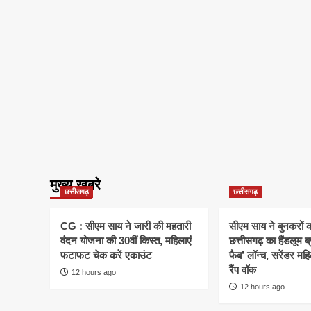
मुख्य खबरे
छत्तीसगढ़
छत्तीसगढ़
CG : सीएम साय ने जारी की महतारी
सीएम साय ने बुनकरों क
वंदन योजना की 30वीं किस्त, महिलाएं
छत्तीसगढ़ का हैंडलूम ब
फटाफट चेक करें एकाउंट
फैब’ लॉन्च, सरेंडर मह
रैंप वॉक
12 hours ago
12 hours ago