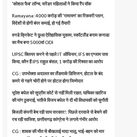
‘कोशल फैब’ लॉन्च, सरेंडर महिलाओं ने किया रैंप वॉक
Ramayana: 4000 करोड़ की ‘रामायण’ का रिकवरी प्लान,
विदेशों से होगी बंपर कमाई, हो गई तैयारी
वनडे क्रिकेट ने छुआ ऐतिहासिक मुकाम, स्कॉटलैंड बनाम कनाडा
का मैच बना 5000वां ODI
UPSC क्लियर करने से पहले IT ऑफिसर, IFS का एग्जाम पास
किया, कौन हैं IPS राहुल बंसल, 1 करोड़ की रिश्वत का आरोप
CG : उपभोक्ता अदालत का लैंडमार्क डिसिजन, होटल के बंद
कमरे से गहने चोरी होने पर होटल होगा जिम्मेदार
भूपेश बघेल को सुप्रीम कोर्ट से नहीं मिली राहत, याचिका खारिज
की मांग ठुकराई, भतीजे विजय बघेल ने दी थी विधायकी को चुनौती
बिजली कंपनी बेच रही साय सरकार!: पिछले दरवाजे से बेचने की
रच रही साजिश, छत्तीसगढ़ कांग्रेस ने लगाये गंभीर आरोप
CG : शावक की मौत से बौखलाई मादा भालू, भाई-बहन को मार