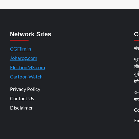
Network Sites
C
CGFilm.in
सं
Joharcg.com
प्र
शी
ElectionMS.com
दुर
Cartoon Watch
बेम
Privacy Policy
राय
Contact Us
रा
Disclaimer
Co
Em