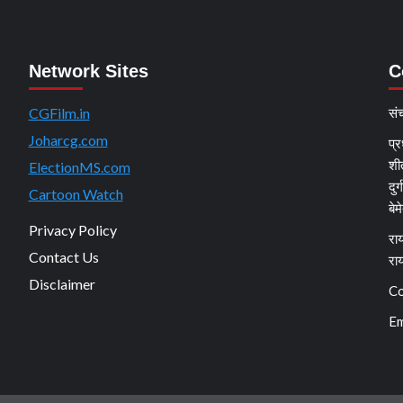
Network Sites
C
CGFilm.in
सं
Joharcg.com
प्र
शी
ElectionMS.com
दुर
Cartoon Watch
बेम
Privacy Policy
राय
Contact Us
रा
Disclaimer
Co
Em