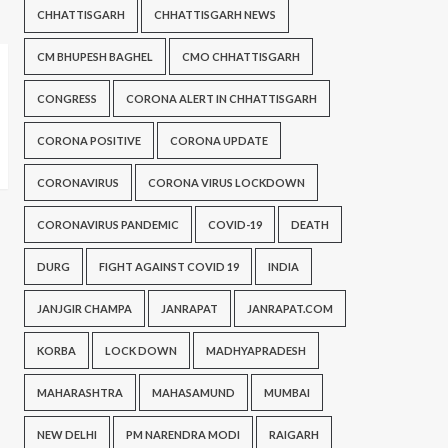
CHHATTISGARH
CHHATTISGARH NEWS
CM BHUPESH BAGHEL
CMO CHHATTISGARH
CONGRESS
CORONA ALERT IN CHHATTISGARH
CORONA POSITIVE
CORONA UPDATE
CORONAVIRUS
CORONA VIRUS LOCKDOWN
CORONAVIRUS PANDEMIC
COVID-19
DEATH
DURG
FIGHT AGAINST COVID 19
INDIA
JANJGIR CHAMPA
JANRAPAT
JANRAPAT.COM
KORBA
LOCK DOWN
MADHYAPRADESH
MAHARASHTRA
MAHASAMUND
MUMBAI
NEW DELHI
PM NARENDRA MODI
RAIGARH