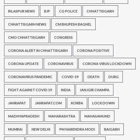
BILASPUR NEWS
BJP
CG POLICE
CHHATTISGARH
CHHATTISGARH NEWS
CM BHUPESH BAGHEL
CMO CHHATTISGARH
CONGRESS
CORONA ALERT IN CHHATTISGARH
CORONA POSITIVE
CORONA UPDATE
CORONAVIRUS
CORONA VIRUS LOCKDOWN
CORONAVIRUS PANDEMIC
COVID-19
DEATH
DURG
FIGHT AGAINST COVID 19
INDIA
JANJGIR CHAMPA
JANRAPAT
JANRAPAT.COM
KORBA
LOCK DOWN
MADHYAPRADESH
MAHARASHTRA
MAHASAMUND
MUMBAI
NEW DELHI
PM NARENDRA MODI
RAIGARH