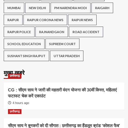
MUMBAI
NEW DELHI
PM NARENDRA MODI
RAIGARH
RAIPUR
RAIPUR CORONA NEWS
RAIPUR NEWS
RAIPUR POLICE
RAJNANDGAON
ROAD ACCIDENT
SCHOOL EDUCATION
SUPREEM COURT
SUSHANT SINGH RAJPUT
UTTAR PRADESH
मुख्य खबरे
छत्तीसगढ़
CG : सीएम साय ने जारी की महतारी वंदन योजना की 30वीं किस्त, महिलाएं
फटाफट चेक करें एकाउंट
4 hours ago
छत्तीसगढ़
सीएम साय ने बुनकरों को दी सौगात : छत्तीसगढ़ का हैंडलूम ब्रांड ‘कोशल फैब’