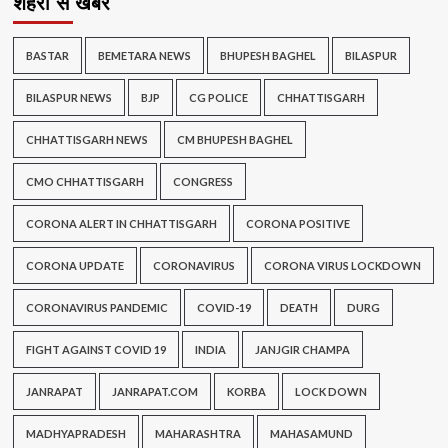
शहरों से खबर
BASTAR
BEMETARA NEWS
BHUPESH BAGHEL
BILASPUR
BILASPUR NEWS
BJP
CG POLICE
CHHATTISGARH
CHHATTISGARH NEWS
CM BHUPESH BAGHEL
CMO CHHATTISGARH
CONGRESS
CORONA ALERT IN CHHATTISGARH
CORONA POSITIVE
CORONA UPDATE
CORONAVIRUS
CORONA VIRUS LOCKDOWN
CORONAVIRUS PANDEMIC
COVID-19
DEATH
DURG
FIGHT AGAINST COVID 19
INDIA
JANJGIR CHAMPA
JANRAPAT
JANRAPAT.COM
KORBA
LOCK DOWN
MADHYAPRADESH
MAHARASHTRA
MAHASAMUND