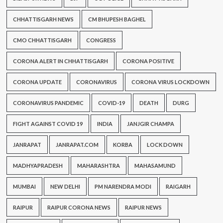
CHHATTISGARH NEWS
CM BHUPESH BAGHEL
CMO CHHATTISGARH
CONGRESS
CORONA ALERT IN CHHATTISGARH
CORONA POSITIVE
CORONA UPDATE
CORONAVIRUS
CORONA VIRUS LOCKDOWN
CORONAVIRUS PANDEMIC
COVID-19
DEATH
DURG
FIGHT AGAINST COVID 19
INDIA
JANJGIR CHAMPA
JANRAPAT
JANRAPAT.COM
KORBA
LOCK DOWN
MADHYAPRADESH
MAHARASHTRA
MAHASAMUND
MUMBAI
NEW DELHI
PM NARENDRA MODI
RAIGARH
RAIPUR
RAIPUR CORONA NEWS
RAIPUR NEWS