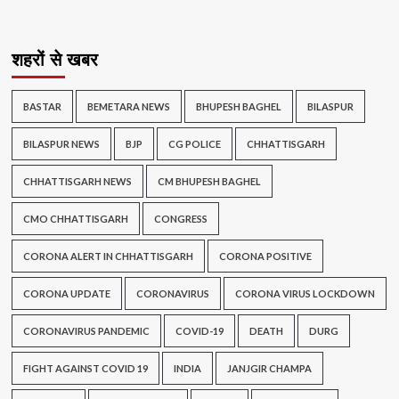
शहरों से खबर
BASTAR
BEMETARA NEWS
BHUPESH BAGHEL
BILASPUR
BILASPUR NEWS
BJP
CG POLICE
CHHATTISGARH
CHHATTISGARH NEWS
CM BHUPESH BAGHEL
CMO CHHATTISGARH
CONGRESS
CORONA ALERT IN CHHATTISGARH
CORONA POSITIVE
CORONA UPDATE
CORONAVIRUS
CORONA VIRUS LOCKDOWN
CORONAVIRUS PANDEMIC
COVID-19
DEATH
DURG
FIGHT AGAINST COVID 19
INDIA
JANJGIR CHAMPA