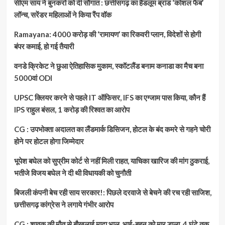
सीएम साय ने बुनकरों को दी सौगात : छत्तीसगढ़ का हैंडलूम ब्रांड ‘कोशल फैब’
लॉन्च, सरेंडर महिलाओं ने किया रैंप वॉक
Ramayana: 4000 करोड़ की ‘रामायण’ का रिकवरी प्लान, विदेशों से होगी
बंपर कमाई, हो गई तैयारी
वनडे क्रिकेट ने छुआ ऐतिहासिक मुकाम, स्कॉटलैंड बनाम कनाडा का मैच बना
5000वां ODI
UPSC क्लियर करने से पहले IT ऑफिसर, IFS का एग्जाम पास किया, कौन हैं
IPS राहुल बंसल, 1 करोड़ की रिश्वत का आरोप
CG : उपभोक्ता अदालत का लैंडमार्क डिसिजन, होटल के बंद कमरे से गहने चोरी
होने पर होटल होगा जिम्मेदार
भूपेश बघेल को सुप्रीम कोर्ट से नहीं मिली राहत, याचिका खारिज की मांग ठुकराई,
भतीजे विजय बघेल ने दी थी विधायकी को चुनौती
बिजली कंपनी बेच रही साय सरकार!: पिछले दरवाजे से बेचने की रच रही साजिश,
छत्तीसगढ़ कांग्रेस ने लगाये गंभीर आरोप
CG : शावक की मौत से बौखलाई मादा भालू, भाई-बहन को मार डाला, 4 घंटे तक