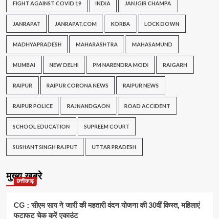
FIGHT AGAINST COVID 19
INDIA
JANJGIR CHAMPA
JANRAPAT
JANRAPAT.COM
KORBA
LOCK DOWN
MADHYAPRADESH
MAHARASHTRA
MAHASAMUND
MUMBAI
NEW DELHI
PM NARENDRA MODI
RAIGARH
RAIPUR
RAIPUR CORONA NEWS
RAIPUR NEWS
RAIPUR POLICE
RAJNANDGAON
ROAD ACCIDENT
SCHOOL EDUCATION
SUPREEM COURT
SUSHANT SINGH RAJPUT
UTTAR PRADESH
मुख्य खबरे
छत्तीसगढ़
CG : सीएम साय ने जारी की महतारी वंदन योजना की 30वीं किस्त, महिलाएं
फटाफट चेक करें एकाउंट