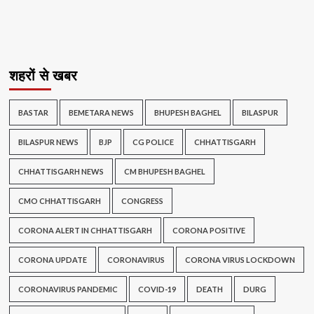
शहरों से खबर
BASTAR
BEMETARA NEWS
BHUPESH BAGHEL
BILASPUR
BILASPUR NEWS
BJP
CG POLICE
CHHATTISGARH
CHHATTISGARH NEWS
CM BHUPESH BAGHEL
CMO CHHATTISGARH
CONGRESS
CORONA ALERT IN CHHATTISGARH
CORONA POSITIVE
CORONA UPDATE
CORONAVIRUS
CORONA VIRUS LOCKDOWN
CORONAVIRUS PANDEMIC
COVID-19
DEATH
DURG