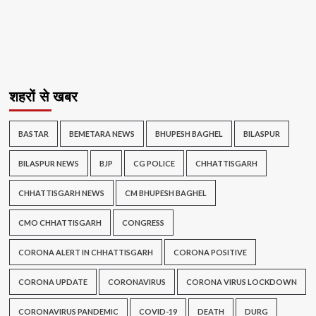
शहरों से खबर
BASTAR
BEMETARA NEWS
BHUPESH BAGHEL
BILASPUR
BILASPUR NEWS
BJP
CG POLICE
CHHATTISGARH
CHHATTISGARH NEWS
CM BHUPESH BAGHEL
CMO CHHATTISGARH
CONGRESS
CORONA ALERT IN CHHATTISGARH
CORONA POSITIVE
CORONA UPDATE
CORONAVIRUS
CORONA VIRUS LOCKDOWN
CORONAVIRUS PANDEMIC
COVID-19
DEATH
DURG