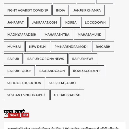
FIGHT AGAINST COVID 19
INDIA
JANJGIR CHAMPA
JANRAPAT
JANRAPAT.COM
KORBA
LOCK DOWN
MADHYAPRADESH
MAHARASHTRA
MAHASAMUND
MUMBAI
NEW DELHI
PM NARENDRA MODI
RAIGARH
RAIPUR
RAIPUR CORONA NEWS
RAIPUR NEWS
RAIPUR POLICE
RAJNANDGAON
ROAD ACCIDENT
SCHOOL EDUCATION
SUPREEM COURT
SUSHANT SINGH RAJPUT
UTTAR PRADESH
मुख्य खबरे
News
खेल