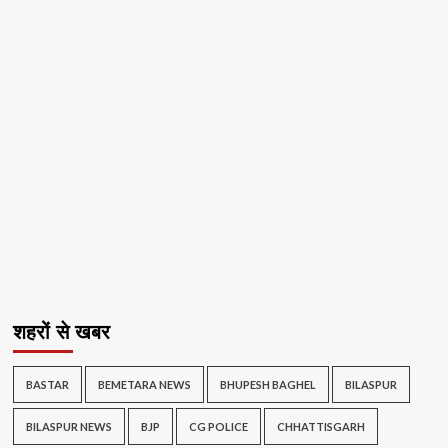
शहरों से खबर
BASTAR
BEMETARA NEWS
BHUPESH BAGHEL
BILASPUR
BILASPUR NEWS
BJP
CG POLICE
CHHATTISGARH