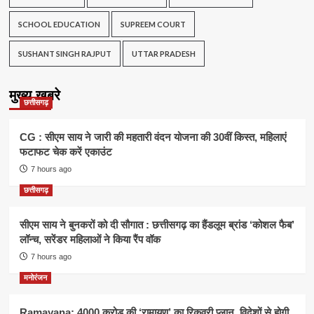
SCHOOL EDUCATION
SUPREEM COURT
SUSHANT SINGH RAJPUT
UTTAR PRADESH
मुख्य खबरे
छत्तीसगढ़
CG : सीएम साय ने जारी की महतारी वंदन योजना की 30वीं किस्त, महिलाएं
फटाफट चेक करें एकाउंट
7 hours ago
छत्तीसगढ़
सीएम साय ने बुनकरों को दी सौगात : छत्तीसगढ़ का हैंडलूम ब्रांड ‘कोशल फैब’
लॉन्च, सरेंडर महिलाओं ने किया रैंप वॉक
7 hours ago
मनोरंजन
Ramayana: 4000 करोड़ की ‘रामायण’ का रिकवरी प्लान, विदेशों से होगी