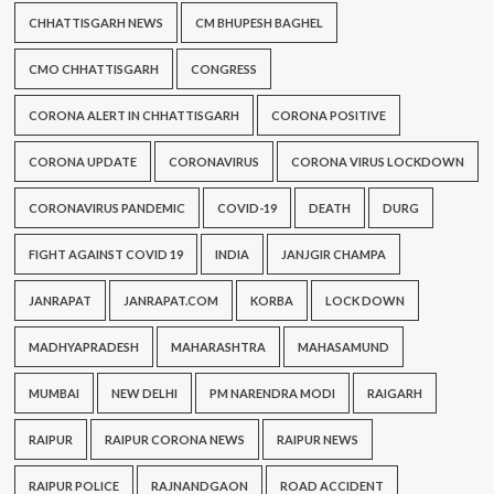
CHHATTISGARH NEWS
CM BHUPESH BAGHEL
CMO CHHATTISGARH
CONGRESS
CORONA ALERT IN CHHATTISGARH
CORONA POSITIVE
CORONA UPDATE
CORONAVIRUS
CORONA VIRUS LOCKDOWN
CORONAVIRUS PANDEMIC
COVID-19
DEATH
DURG
FIGHT AGAINST COVID 19
INDIA
JANJGIR CHAMPA
JANRAPAT
JANRAPAT.COM
KORBA
LOCK DOWN
MADHYAPRADESH
MAHARASHTRA
MAHASAMUND
MUMBAI
NEW DELHI
PM NARENDRA MODI
RAIGARH
RAIPUR
RAIPUR CORONA NEWS
RAIPUR NEWS
RAIPUR POLICE
RAJNANDGAON
ROAD ACCIDENT