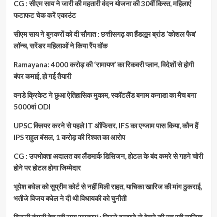
CG : सीएम साय ने जारी की महतारी वंदन योजना की 30वीं किस्त, महिलाएं
फटाफट चेक करें एकाउंट
सीएम साय ने बुनकरों को दी सौगात : छत्तीसगढ़ का हैंडलूम ब्रांड ‘कोशल फैब’
लॉन्च, सरेंडर महिलाओं ने किया रैंप वॉक
Ramayana: 4000 करोड़ की ‘रामायण’ का रिकवरी प्लान, विदेशों से होगी
बंपर कमाई, हो गई तैयारी
वनडे क्रिकेट ने छुआ ऐतिहासिक मुकाम, स्कॉटलैंड बनाम कनाडा का मैच बना
5000वां ODI
UPSC क्लियर करने से पहले IT ऑफिसर, IFS का एग्जाम पास किया, कौन हैं
IPS राहुल बंसल, 1 करोड़ की रिश्वत का आरोप
CG : उपभोक्ता अदालत का लैंडमार्क डिसिजन, होटल के बंद कमरे से गहने चोरी
होने पर होटल होगा जिम्मेदार
भूपेश बघेल को सुप्रीम कोर्ट से नहीं मिली राहत, याचिका खारिज की मांग ठुकराई,
भतीजे विजय बघेल ने दी थी विधायकी को चुनौती
बिजली कंपनी बेच रही साय सरकार!: पिछले दरवाजे से बेचने की रच रही साजिश,