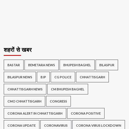
शहरों से खबर
BASTAR
BEMETARA NEWS
BHUPESH BAGHEL
BILASPUR
BILASPUR NEWS
BJP
CG POLICE
CHHATTISGARH
CHHATTISGARH NEWS
CM BHUPESH BAGHEL
CMO CHHATTISGARH
CONGRESS
CORONA ALERT IN CHHATTISGARH
CORONA POSITIVE
CORONA UPDATE
CORONAVIRUS
CORONA VIRUS LOCKDOWN