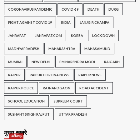
CORONAVIRUS PANDEMIC
COVID-19
DEATH
DURG
FIGHT AGAINST COVID 19
INDIA
JANJGIR CHAMPA
JANRAPAT
JANRAPAT.COM
KORBA
LOCK DOWN
MADHYAPRADESH
MAHARASHTRA
MAHASAMUND
MUMBAI
NEW DELHI
PM NARENDRA MODI
RAIGARH
RAIPUR
RAIPUR CORONA NEWS
RAIPUR NEWS
RAIPUR POLICE
RAJNANDGAON
ROAD ACCIDENT
SCHOOL EDUCATION
SUPREEM COURT
SUSHANT SINGH RAJPUT
UTTAR PRADESH
मुख्य खबरे
छत्तीसगढ़