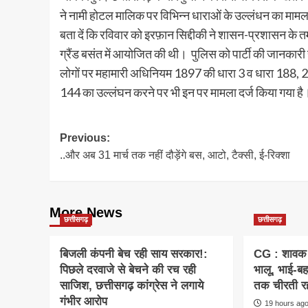
ने नामी होटल मालिक पर विभिन्न धाराओं के उल्लंधन का माम
बता दें कि रविवार को इरफ़ान सिद्दीकी ने शासन-प्रशासन के तमा
ग्रैंड बसंत में आयोजित की थी। पुलिस को पार्टी की जानकार
लोगों पर महामारी अधिनियम 1897 की धारा 3 व धारा 188, 
144 का उल्लंघन करने पर भी इन पर मामला दर्ज किया गया है
Post
Previous:
..और अब 31 मार्च तक नहीं दौड़ेंगे बस, आटो, टैक्सी, ई-रिक्शा
navigation
More News
छत्तीसगढ़
छत्तीसगढ़
बिजली कंपनी बेच रही साय सरकार!:
CG : शावक 
पिछले दरवाजे से बेचने की रच रही
भालू, भाई-बह
साजिश, छत्तीसगढ़ कांग्रेस ने लगाये
तक चीरती रह
गंभीर आरोप
19 hours ag