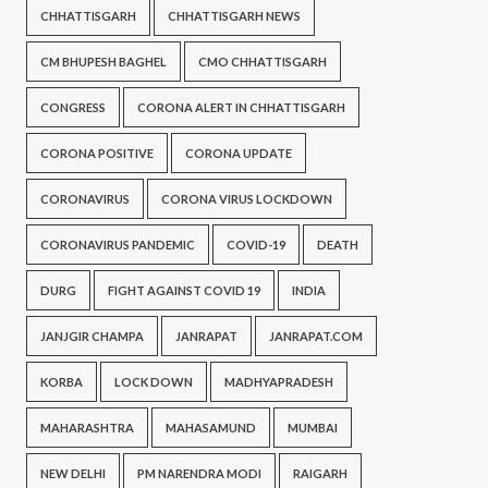
CHHATTISGARH
CHHATTISGARH NEWS
CM BHUPESH BAGHEL
CMO CHHATTISGARH
CONGRESS
CORONA ALERT IN CHHATTISGARH
CORONA POSITIVE
CORONA UPDATE
CORONAVIRUS
CORONA VIRUS LOCKDOWN
CORONAVIRUS PANDEMIC
COVID-19
DEATH
DURG
FIGHT AGAINST COVID 19
INDIA
JANJGIR CHAMPA
JANRAPAT
JANRAPAT.COM
KORBA
LOCK DOWN
MADHYAPRADESH
MAHARASHTRA
MAHASAMUND
MUMBAI
NEW DELHI
PM NARENDRA MODI
RAIGARH