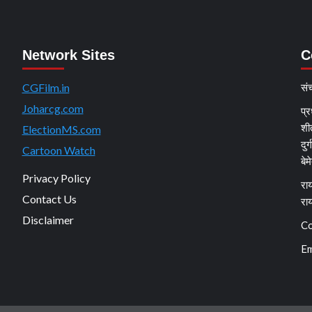
Network Sites
C
CGFilm.in
सं
Joharcg.com
प्र
शी
ElectionMS.com
दुर
Cartoon Watch
बेम
Privacy Policy
राय
Contact Us
रा
Disclaimer
Co
Em