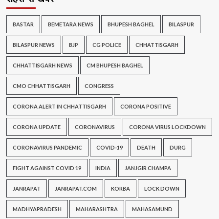
BASTAR
BEMETARA NEWS
BHUPESH BAGHEL
BILASPUR
BILASPUR NEWS
BJP
CG POLICE
CHHATTISGARH
CHHATTISGARH NEWS
CM BHUPESH BAGHEL
CMO CHHATTISGARH
CONGRESS
CORONA ALERT IN CHHATTISGARH
CORONA POSITIVE
CORONA UPDATE
CORONAVIRUS
CORONA VIRUS LOCKDOWN
CORONAVIRUS PANDEMIC
COVID-19
DEATH
DURG
FIGHT AGAINST COVID 19
INDIA
JANJGIR CHAMPA
JANRAPAT
JANRAPAT.COM
KORBA
LOCK DOWN
MADHYAPRADESH
MAHARASHTRA
MAHASAMUND