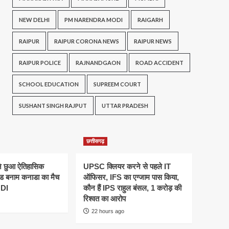
NEW DELHI
PM NARENDRA MODI
RAIGARH
RAIPUR
RAIPUR CORONA NEWS
RAIPUR NEWS
RAIPUR POLICE
RAJNANDGAON
ROAD ACCIDENT
SCHOOL EDUCATION
SUPREEM COURT
SUSHANT SINGH RAJPUT
UTTAR PRADESH
छत्तीसगढ़
ने छुआ ऐतिहासिक
UPSC क्लियर करने से पहले IT
ैंड बनाम कनाडा का मैच
ऑफिसर, IFS का एग्जाम पास किया,
ODI
कौन हैं IPS राहुल बंसल, 1 करोड़ की
रिश्वत का आरोप
22 hours ago