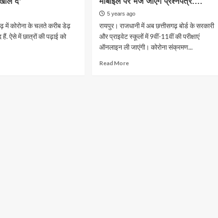
खोल दें’
ार्य
मोबाइल पर भेजे जाएंगे प्रश्नपत्र….
कार्यक्रम
ा….
जिलों
को
जगारों
5 years ago
में….
णा
नये
़ में कोरोना के चलते करीब डेढ़
रायपुर। राजधानी में अब छत्तीसगढ़ बोर्ड के सरकारी
स्वरूप
 हैं. ऐसे में छात्रों की पढ़ाई को
और प्राइवेट स्कूलों में 9वीं-11वीं की परीक्षाएं
में
ऑनलाइन ली जाएंगी। कोरोना संक्रमण...
प्रारंभ
00….
करने
ad
Read
Read More
की
re
more
तिशत
तैयारी
out
about
:
रायपुर
दा
मंत्री
00
्ला
:
डॉ.
देय
ास
सरकारी
टेकाम
लों
स्कूलों
ने
में
ई
वेबीनार
9वीं
र
को
और
किया
11वीं
द
संबोधित
ं
की
परीक्षाएं
,
अब
ं
ऑनलाइन
होंगी,
-
मोबाइल