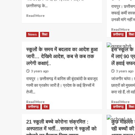
छत्‍तीसगढ़ के...
रायपुर। छत्तीसगढ़
सफाई कर्मी सरका
Read
Read More
उनकी मांगे नहीं म
more
about
Re
Read More
CG
mo
News
शिक्षा
छत्तीसगढ़
शिक्षा
:
ab
अब
CG
स्कूलों के समय में बदलाव का आदेश हुआ
जाति-
इस स्कूल के प
–
आय
जारी… देखिये आदेश, कब से कब तक
में लाएं 90 
43
और
लगेगी कक्षाएं..
लें हवाई सफ
हजा
निवास
स्कू
3 years ago
3 years ago
प्रमाण
सफा
पत्र
रायपुर । छत्तीसगढ़ में बारिश की बूंदाबांदी के बावजूद
जांजगीर चांपा। छ
देंगे
के
गरमी का प्रकोप जारी है। प्रदेश के कई हिस्सों में
छात्रों को मुख्यम
इस्
लिए
तेजी...
करा रहे हैं, तो वही
:
नहीं
सरक
पड़ेगा
Read
Re
Read More
Read More
ने
भटकना,
more
mo
छत्तीसगढ़
देश
छत्तीसगढ़
शिक्षा
अब
बच्चों
about
ab
तक
के
स्कूलों
इस
पूरा
21 स्कूली बच्चे कोरोना संक्रमित :
कुछ मोहल्ला 
स्वास्थ्य
के
स्कू
नहीं
अस्पताल में भर्ती…सरकार ने स्कूलों को
रही बच्चों की
की
समय
के
किय
भी