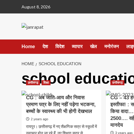
Skip
August 8, 2026
to
content
Home
देश
विदेश
व्यापार
खेल
मनोरंजन
लाइ
HOME
SCHOOL EDUCATION
school educati
छत्तीसगढ़
शिक्षा
छत्तीसगढ़
CG : अब जाति-आय और निवास
CG – 43 हजा
प्रमाण पत्र के लिए नहीं पड़ेगा भटकना,
इस्तीफा! : स
बच्चों के स्वास्थ्य की भी होगी देखभाल
किया वादा…. 
2500…. वहीं
2 years ago
मानदेय
रायपुर। छत्तीसगढ़ में नए शैक्षणिक सत्र से स्कूलों में
नवाचार होन जा रहे हैं. नए शिक्षण सत्र से
3 years ago