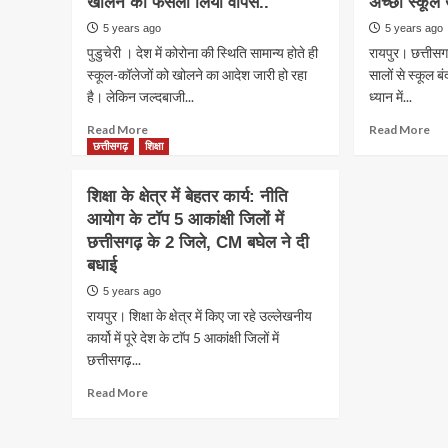
खोलने का फैसला लिया वापस..
में
अच्छा स्कूल 
प्राच
वाद
होगी
बदलाव
की
बेरो
5 years ago
5 years ago
देखभाल
का
घोष
को
पुडुचेरी । देश में कोरोना की स्थिति सामान्य होते ही
रायपुर। छत्तीसगढ
आदेश
–
घर
स्कूल-कॉलेजों को खोलने का आदेश जारी हो रहा
सालों से स्कूल बंद
हुआ
बोर्ड
बैठे
है। लेकिन जल्दबाजी...
जारी…
ध्यान में...
में
25
देखिये
लाएं
वहीं
Read
Re
Read More
Read More
आदेश,
90
इन्हें
more
mo
छत्तीसगढ़
शिक्षा
कब
प्र
मिल
about
ab
से
से
रहा
21
कुछ
कब
ज्या
शिक्षा के क्षेत्र में बेहतर कार्य: नीति
24
स्कूली
मोहल
तक
अंक
मान
आयोग के टॉप 5 आकांक्षी जिलों में
बच्चे
क्ल
लगेगी
और
छत्तीसगढ़ के 2 जिले, CM बघेल ने दी
कोरोना
स्कू
कक्षाएं..
लें
संक्रमित
में
बधाई
हवा
:
ही…
सफ
5 years ago
अस्पताल
आ
का
रायपुर। शिक्षा के क्षेत्र में किए जा रहे उल्लेखनीय
में
रही
आनं
भर्ती…
बच्चो
कार्यो में पूरे देश के टाॅप 5 आकांक्षी जिलों में
सरकार
की
छत्तीसगढ़...
ने
भीड़
Read
Read More
स्कूलों
लोगो
more
को
ने
about
खोलने
कहा
शिक्षा