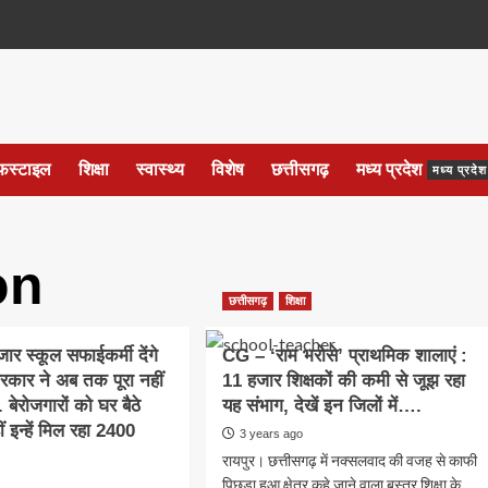
फस्टाइल
शिक्षा
स्वास्थ्य
विशेष
छत्तीसगढ़
मध्य प्रदेश
मध्य प्रद
on
छत्तीसगढ़
शिक्षा
र स्कूल सफाईकर्मी देंगे
CG – ‘राम भरोसे’ प्राथमिक शालाएं :
रकार ने अब तक पूरा नहीं
11 हजार शिक्षकों की कमी से जूझ रहा
बेरोजगारों को घर बैठे
यह संभाग, देखें इन जिलों में….
 इन्हें मिल रहा 2400
3 years ago
रायपुर। छत्तीसगढ़ में नक्सलवाद की वजह से काफी
पिछड़ा हुआ क्षेत्र कहे जाने वाला बस्तर शिक्षा के