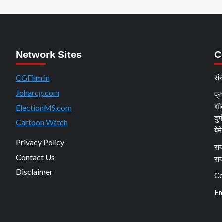
Network Sites
C
CGFilm.in
सं
Joharcg.com
प्र
शी
ElectionMS.com
दुर
Cartoon Watch
बेम
Privacy Policy
राय
Contact Us
रा
Disclaimer
Co
Em