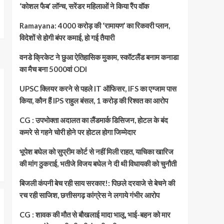
‘कोशल फैब’ लॉन्च, सरेंडर महिलाओं ने किया रैंप वॉक
Ramayana: 4000 करोड़ की ‘रामायण’ का रिकवरी प्लान,
विदेशों से होगी बंपर कमाई, हो गई तैयारी
वनडे क्रिकेट ने छुआ ऐतिहासिक मुकाम, स्कॉटलैंड बनाम कनाडा
का मैच बना 5000वां ODI
UPSC क्लियर करने से पहले IT ऑफिसर, IFS का एग्जाम पास
किया, कौन हैं IPS राहुल बंसल, 1 करोड़ की रिश्वत का आरोप
CG : उपभोक्ता अदालत का लैंडमार्क डिसिजन, होटल के बंद
कमरे से गहने चोरी होने पर होटल होगा जिम्मेदार
भूपेश बघेल को सुप्रीम कोर्ट से नहीं मिली राहत, याचिका खारिज
की मांग ठुकराई, भतीजे विजय बघेल ने दी थी विधायकी को चुनौती
बिजली कंपनी बेच रही साय सरकार!: पिछले दरवाजे से बेचने की
रच रही साजिश, छत्तीसगढ़ कांग्रेस ने लगाये गंभीर आरोप
CG : शावक की मौत से बौखलाई मादा भालू, भाई-बहन को मार