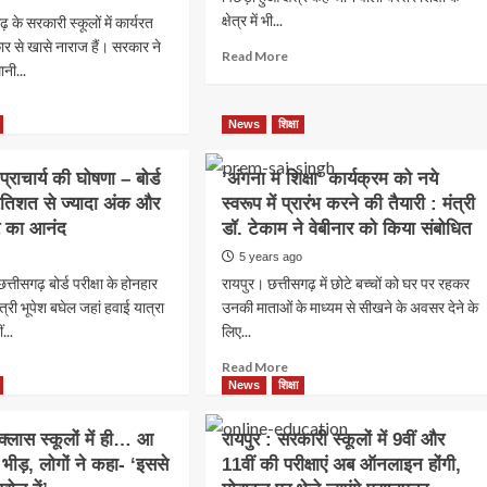
क्षेत्र में भी...
 के सरकारी स्कूलों में कार्यरत
र से खासे नाराज हैं। सरकार ने
Read
Read More
ानी...
more
about
ad
CG
re
News
शिक्षा
–
out
‘राम
्राचार्य की घोषणा – बोर्ड
’अंगना म शिक्षा’ कार्यक्रम को नये
भरोसे’
प्राथमिक
प्रतिशत से ज्यादा अंक और
स्वरूप में प्रारंभ करने की तैयारी : मंत्री
शालाएं
र का आनंद
र
डॉ. टेकाम ने वेबीनार को किया संबोधित
:
ल
5 years ago
11
ईकर्मी
हजार
त्तीसगढ़ बोर्ड परीक्षा के होनहार
रायपुर। छत्तीसगढ़ में छोटे बच्चों को घर पर रहकर
शिक्षकों
ंत्री भूपेश बघेल जहां हवाई यात्रा
उनकी माताओं के माध्यम से सीखने के अवसर देने के
तीफा!
की
ं...
लिए...
कमी
ार
से
ad
Read
Read More
जूझ
re
more
News
शिक्षा
रहा
out
about
यह
’अंगना
क्लास स्कूलों में ही… आ
रायपुर : सरकारी स्कूलों में 9वीं और
संभाग,
ल
म
 भीड़, लोगों ने कहा- ‘इससे
11वीं की परीक्षाएं अब ऑनलाइन होंगी,
देखें
शिक्षा’
ा
इन