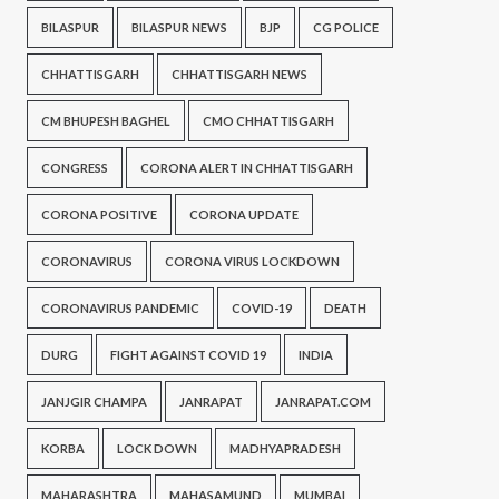
BILASPUR
BILASPUR NEWS
BJP
CG POLICE
CHHATTISGARH
CHHATTISGARH NEWS
CM BHUPESH BAGHEL
CMO CHHATTISGARH
CONGRESS
CORONA ALERT IN CHHATTISGARH
CORONA POSITIVE
CORONA UPDATE
CORONAVIRUS
CORONA VIRUS LOCKDOWN
CORONAVIRUS PANDEMIC
COVID-19
DEATH
DURG
FIGHT AGAINST COVID 19
INDIA
JANJGIR CHAMPA
JANRAPAT
JANRAPAT.COM
KORBA
LOCK DOWN
MADHYAPRADESH
MAHARASHTRA
MAHASAMUND
MUMBAI