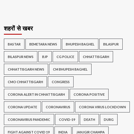
शहरों से खबर
BASTAR
BEMETARA NEWS
BHUPESH BAGHEL
BILASPUR
BILASPUR NEWS
BJP
CG POLICE
CHHATTISGARH
CHHATTISGARH NEWS
CM BHUPESH BAGHEL
CMO CHHATTISGARH
CONGRESS
CORONA ALERT IN CHHATTISGARH
CORONA POSITIVE
CORONA UPDATE
CORONAVIRUS
CORONA VIRUS LOCKDOWN
CORONAVIRUS PANDEMIC
COVID-19
DEATH
DURG
FIGHT AGAINST COVID 19
INDIA
JANJGIR CHAMPA