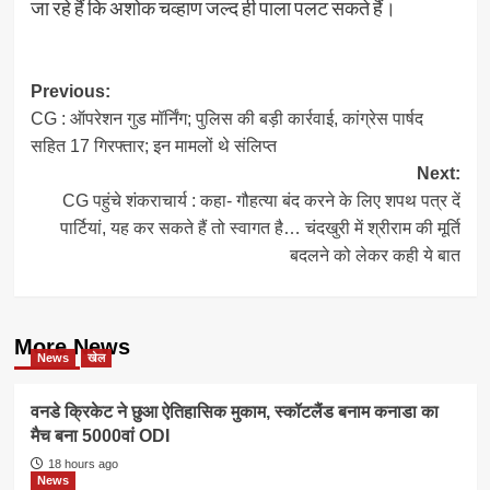
जा रहे हैं कि अशोक चव्हाण जल्द ही पाला पलट सकते हैं।
Post
Previous:
CG : ऑपरेशन गुड मॉर्निंग; पुलिस की बड़ी कार्रवाई, कांग्रेस पार्षद
navigation
सहित 17 गिरफ्तार; इन मामलों थे संलिप्त
Next:
CG पहुंचे शंकराचार्य : कहा- गौहत्या बंद करने के लिए शपथ पत्र दें
पार्टियां, यह कर सकते हैं तो स्वागत है… चंदखुरी में श्रीराम की मूर्ति
बदलने को लेकर कही ये बात
More News
News
खेल
वनडे क्रिकेट ने छुआ ऐतिहासिक मुकाम, स्कॉटलैंड बनाम कनाडा का
मैच बना 5000वां ODI
18 hours ago
News