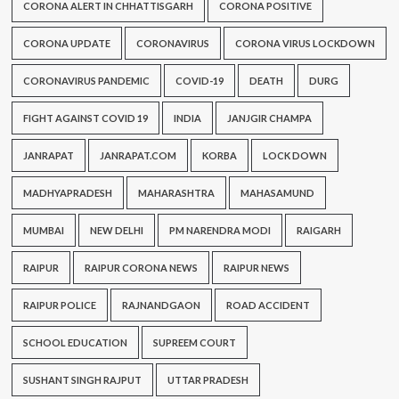
CORONA ALERT IN CHHATTISGARH
CORONA POSITIVE
CORONA UPDATE
CORONAVIRUS
CORONA VIRUS LOCKDOWN
CORONAVIRUS PANDEMIC
COVID-19
DEATH
DURG
FIGHT AGAINST COVID 19
INDIA
JANJGIR CHAMPA
JANRAPAT
JANRAPAT.COM
KORBA
LOCK DOWN
MADHYAPRADESH
MAHARASHTRA
MAHASAMUND
MUMBAI
NEW DELHI
PM NARENDRA MODI
RAIGARH
RAIPUR
RAIPUR CORONA NEWS
RAIPUR NEWS
RAIPUR POLICE
RAJNANDGAON
ROAD ACCIDENT
SCHOOL EDUCATION
SUPREEM COURT
SUSHANT SINGH RAJPUT
UTTAR PRADESH