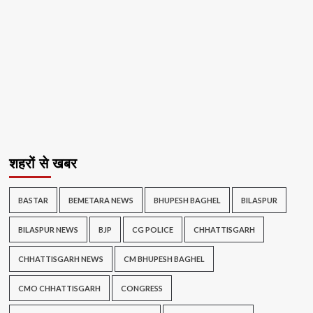
शहरों से खबर
BASTAR
BEMETARA NEWS
BHUPESH BAGHEL
BILASPUR
BILASPUR NEWS
BJP
CG POLICE
CHHATTISGARH
CHHATTISGARH NEWS
CM BHUPESH BAGHEL
CMO CHHATTISGARH
CONGRESS