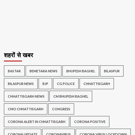
शहरों से खबर
BASTAR
BEMETARA NEWS
BHUPESH BAGHEL
BILASPUR
BILASPUR NEWS
BJP
CG POLICE
CHHATTISGARH
CHHATTISGARH NEWS
CM BHUPESH BAGHEL
CMO CHHATTISGARH
CONGRESS
CORONA ALERT IN CHHATTISGARH
CORONA POSITIVE
CORONA UPDATE
CORONAVIRUS
CORONA VIRUS LOCKDOWN