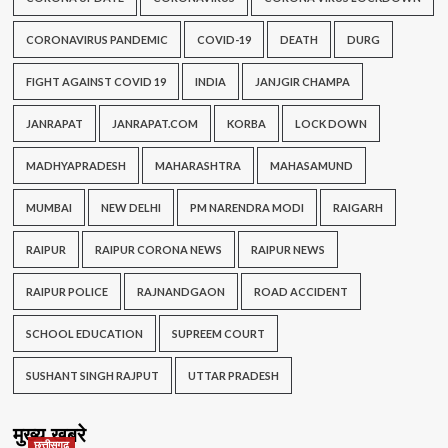
CORONAVIRUS PANDEMIC
COVID-19
DEATH
DURG
FIGHT AGAINST COVID 19
INDIA
JANJGIR CHAMPA
JANRAPAT
JANRAPAT.COM
KORBA
LOCK DOWN
MADHYAPRADESH
MAHARASHTRA
MAHASAMUND
MUMBAI
NEW DELHI
PM NARENDRA MODI
RAIGARH
RAIPUR
RAIPUR CORONA NEWS
RAIPUR NEWS
RAIPUR POLICE
RAJNANDGAON
ROAD ACCIDENT
SCHOOL EDUCATION
SUPREEM COURT
SUSHANT SINGH RAJPUT
UTTAR PRADESH
मुख्य खबरे
छत्तीसगढ़