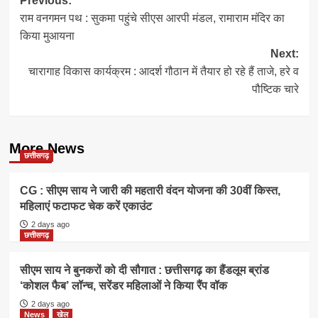
Post
Previous:
राम वनगमन पथ : सुकमा पहुंचे सीएस आरपी मंडल, रामाराम मंदिर का
navigation
किया मुआयना
Next:
चारागाह विकास कार्यक्रम : आदर्श गौठान में तैयार हो रहे हैं ताजे, हरे व
पौष्टिक चारे
More News
छत्तीसगढ़
CG : सीएम साय ने जारी की महतारी वंदन योजना की 30वीं किस्त,
महिलाएं फटाफट चेक करें एकाउंट
2 days ago
छत्तीसगढ़
सीएम साय ने बुनकरों को दी सौगात : छत्तीसगढ़ का हैंडलूम ब्रांड
‘कोशल फैब’ लॉन्च, सरेंडर महिलाओं ने किया रैंप वॉक
2 days ago
News
खेल