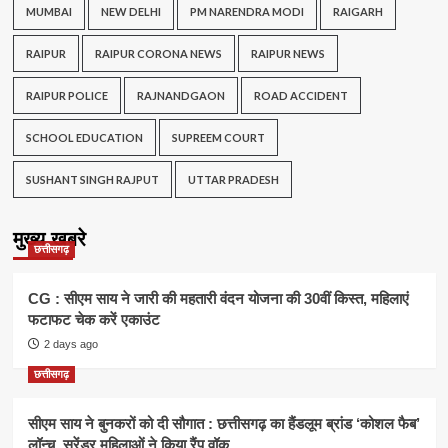
MUMBAI
NEW DELHI
PM NARENDRA MODI
RAIGARH
RAIPUR
RAIPUR CORONA NEWS
RAIPUR NEWS
RAIPUR POLICE
RAJNANDGAON
ROAD ACCIDENT
SCHOOL EDUCATION
SUPREEM COURT
SUSHANT SINGH RAJPUT
UTTAR PRADESH
मुख्य खबरे
छत्तीसगढ़
CG : सीएम साय ने जारी की महतारी वंदन योजना की 30वीं किस्त, महिलाएं
फटाफट चेक करें एकाउंट
2 days ago
छत्तीसगढ़
सीएम साय ने बुनकरों को दी सौगात : छत्तीसगढ़ का हैंडलूम ब्रांड ‘कोशल फैब’
लॉन्च, सरेंडर महिलाओं ने किया रैंप वॉक