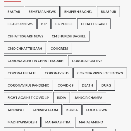
BASTAR
BEMETARA NEWS
BHUPESH BAGHEL
BILASPUR
BILASPUR NEWS
BJP
CG POLICE
CHHATTISGARH
CHHATTISGARH NEWS
CM BHUPESH BAGHEL
CMO CHHATTISGARH
CONGRESS
CORONA ALERT IN CHHATTISGARH
CORONA POSITIVE
CORONA UPDATE
CORONAVIRUS
CORONA VIRUS LOCKDOWN
CORONAVIRUS PANDEMIC
COVID-19
DEATH
DURG
FIGHT AGAINST COVID 19
INDIA
JANJGIR CHAMPA
JANRAPAT
JANRAPAT.COM
KORBA
LOCK DOWN
MADHYAPRADESH
MAHARASHTRA
MAHASAMUND