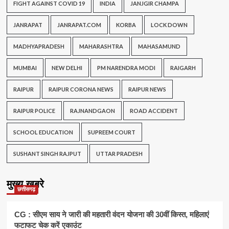
FIGHT AGAINST COVID 19
INDIA
JANJGIR CHAMPA
JANRAPAT
JANRAPAT.COM
KORBA
LOCK DOWN
MADHYAPRADESH
MAHARASHTRA
MAHASAMUND
MUMBAI
NEW DELHI
PM NARENDRA MODI
RAIGARH
RAIPUR
RAIPUR CORONA NEWS
RAIPUR NEWS
RAIPUR POLICE
RAJNANDGAON
ROAD ACCIDENT
SCHOOL EDUCATION
SUPREEM COURT
SUSHANT SINGH RAJPUT
UTTAR PRADESH
मुख्य खबरे
छत्तीसगढ़
CG : सीएम साय ने जारी की महतारी वंदन योजना की 30वीं किस्त, महिलाएं
फटाफट चेक करें एकाउंट