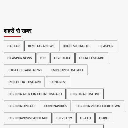
शहरों से खबर
BASTAR
BEMETARA NEWS
BHUPESH BAGHEL
BILASPUR
BILASPUR NEWS
BJP
CG POLICE
CHHATTISGARH
CHHATTISGARH NEWS
CM BHUPESH BAGHEL
CMO CHHATTISGARH
CONGRESS
CORONA ALERT IN CHHATTISGARH
CORONA POSITIVE
CORONA UPDATE
CORONAVIRUS
CORONA VIRUS LOCKDOWN
CORONAVIRUS PANDEMIC
COVID-19
DEATH
DURG