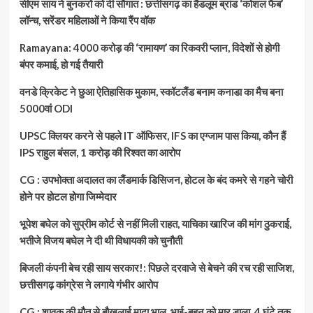
सीएम साय ने बुनकरों को दी सौगात : छत्तीसगढ़ का हैंडलूम ब्रांड ‘कोशल फैब’
लॉन्च, सरेंडर महिलाओं ने किया रैंप वॉक
Ramayana: 4000 करोड़ की ‘रामायण’ का रिकवरी प्लान, विदेशों से होगी
बंपर कमाई, हो गई तैयारी
वनडे क्रिकेट ने छुआ ऐतिहासिक मुकाम, स्कॉटलैंड बनाम कनाडा का मैच बना
5000वां ODI
UPSC क्लियर करने से पहले IT ऑफिसर, IFS का एग्जाम पास किया, कौन हैं
IPS राहुल बंसल, 1 करोड़ की रिश्वत का आरोप
CG : उपभोक्ता अदालत का लैंडमार्क डिसिजन, होटल के बंद कमरे से गहने चोरी
होने पर होटल होगा जिम्मेदार
भूपेश बघेल को सुप्रीम कोर्ट से नहीं मिली राहत, याचिका खारिज की मांग ठुकराई,
भतीजे विजय बघेल ने दी थी विधायकी को चुनौती
बिजली कंपनी बेच रही साय सरकार!: पिछले दरवाजे से बेचने की रच रही साजिश,
छत्तीसगढ़ कांग्रेस ने लगाये गंभीर आरोप
CG : शावक की मौत से बौखलाई मादा भालू, भाई-बहन को मार डाला, 4 घंटे तक