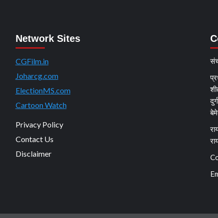
Network Sites
C
CGFilm.in
सं
Joharcg.com
प्र
शी
ElectionMS.com
दुर
Cartoon Watch
बेम
Privacy Policy
राय
Contact Us
रा
Disclaimer
Co
Em