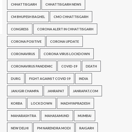
CHHATTISGARH
CHHATTISGARH NEWS
CM BHUPESH BAGHEL
CMO CHHATTISGARH
CONGRESS
CORONA ALERT IN CHHATTISGARH
CORONA POSITIVE
CORONA UPDATE
CORONAVIRUS
CORONA VIRUS LOCKDOWN
CORONAVIRUS PANDEMIC
COVID-19
DEATH
DURG
FIGHT AGAINST COVID 19
INDIA
JANJGIR CHAMPA
JANRAPAT
JANRAPAT.COM
KORBA
LOCK DOWN
MADHYAPRADESH
MAHARASHTRA
MAHASAMUND
MUMBAI
NEW DELHI
PM NARENDRA MODI
RAIGARH