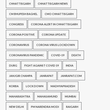
CHHATTISGARH
CHHATTISGARH NEWS
CM BHUPESH BAGHEL
CMO CHHATTISGARH
CONGRESS
CORONA ALERT IN CHHATTISGARH
CORONA POSITIVE
CORONA UPDATE
CORONAVIRUS
CORONA VIRUS LOCKDOWN
CORONAVIRUS PANDEMIC
COVID-19
DEATH
DURG
FIGHT AGAINST COVID 19
INDIA
JANJGIR CHAMPA
JANRAPAT
JANRAPAT.COM
KORBA
LOCK DOWN
MADHYAPRADESH
MAHARASHTRA
MAHASAMUND
MUMBAI
NEW DELHI
PM NARENDRA MODI
RAIGARH