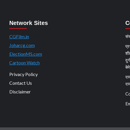
Network Sites
C
CGFilm.in
सं
Joharcg.com
प्र
शी
ElectionMS.com
दुर
Cartoon Watch
बेम
Privacy Policy
राय
Contact Us
रा
Disclaimer
Co
Em