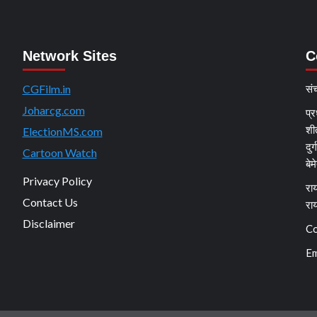
Network Sites
C
CGFilm.in
सं
Joharcg.com
प्र
शी
ElectionMS.com
दुर
Cartoon Watch
बेम
Privacy Policy
राय
Contact Us
रा
Disclaimer
Co
Em