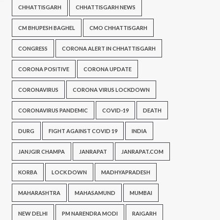
CHHATTISGARH
CHHATTISGARH NEWS
CM BHUPESH BAGHEL
CMO CHHATTISGARH
CONGRESS
CORONA ALERT IN CHHATTISGARH
CORONA POSITIVE
CORONA UPDATE
CORONAVIRUS
CORONA VIRUS LOCKDOWN
CORONAVIRUS PANDEMIC
COVID-19
DEATH
DURG
FIGHT AGAINST COVID 19
INDIA
JANJGIR CHAMPA
JANRAPAT
JANRAPAT.COM
KORBA
LOCK DOWN
MADHYAPRADESH
MAHARASHTRA
MAHASAMUND
MUMBAI
NEW DELHI
PM NARENDRA MODI
RAIGARH