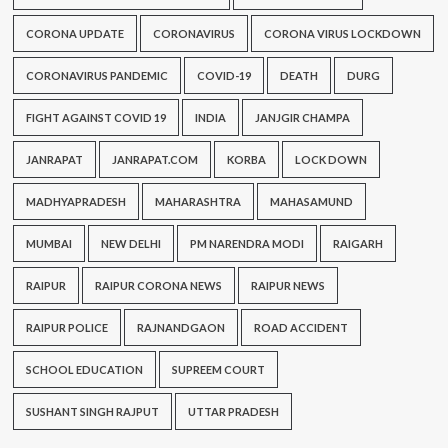
CORONA UPDATE
CORONAVIRUS
CORONA VIRUS LOCKDOWN
CORONAVIRUS PANDEMIC
COVID-19
DEATH
DURG
FIGHT AGAINST COVID 19
INDIA
JANJGIR CHAMPA
JANRAPAT
JANRAPAT.COM
KORBA
LOCK DOWN
MADHYAPRADESH
MAHARASHTRA
MAHASAMUND
MUMBAI
NEW DELHI
PM NARENDRA MODI
RAIGARH
RAIPUR
RAIPUR CORONA NEWS
RAIPUR NEWS
RAIPUR POLICE
RAJNANDGAON
ROAD ACCIDENT
SCHOOL EDUCATION
SUPREEM COURT
SUSHANT SINGH RAJPUT
UTTAR PRADESH