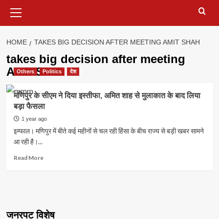
Primary
Menu
HOME
TAKES BIG DECISION AFTER MEETING AMIT SHAH
takes big decision after meeting
Amit Shah
Others
Politics
देश
मणिपुर के सीएम ने दिया इस्तीफा, अमित शाह से मुलाकात के बाद लिया
बड़ा फैसला
1 year ago
इम्फाल। मणिपुर में बीते कई महीनों से चल रही हिंसा के बीच राज्य से बड़ी खबर सामने
आ रही है।...
Read
Read More
more
about
मणिपुर
के
सीएम
ने
जनरपट विशेष