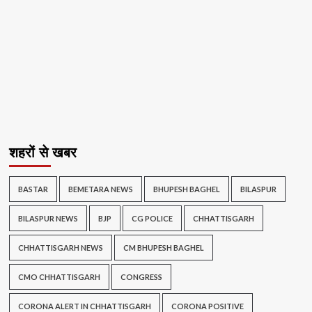
शहरों से खबर
BASTAR
BEMETARA NEWS
BHUPESH BAGHEL
BILASPUR
BILASPUR NEWS
BJP
CG POLICE
CHHATTISGARH
CHHATTISGARH NEWS
CM BHUPESH BAGHEL
CMO CHHATTISGARH
CONGRESS
CORONA ALERT IN CHHATTISGARH
CORONA POSITIVE