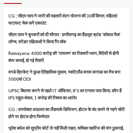
दिया
इस्तीफा,
अमित
CG : सीएम साय ने जारी की महतारी वंदन योजना की 30वीं किस्त, महिलाएं
शाह
फटाफट चेक करें एकाउंट
से
मुलाकात
सीएम साय ने बुनकरों को दी सौगात : छत्तीसगढ़ का हैंडलूम ब्रांड ‘कोशल फैब’
के
बाद
लॉन्च, सरेंडर महिलाओं ने किया रैंप वॉक
लिया
बड़ा
Ramayana: 4000 करोड़ की ‘रामायण’ का रिकवरी प्लान, विदेशों से होगी
फैसला
बंपर कमाई, हो गई तैयारी
वनडे क्रिकेट ने छुआ ऐतिहासिक मुकाम, स्कॉटलैंड बनाम कनाडा का मैच बना
5000वां ODI
UPSC क्लियर करने से पहले IT ऑफिसर, IFS का एग्जाम पास किया, कौन हैं
IPS राहुल बंसल, 1 करोड़ की रिश्वत का आरोप
CG : उपभोक्ता अदालत का लैंडमार्क डिसिजन, होटल के बंद कमरे से गहने चोरी
होने पर होटल होगा जिम्मेदार
भूपेश बघेल को सुप्रीम कोर्ट से नहीं मिली राहत, याचिका खारिज की मांग ठुकराई,