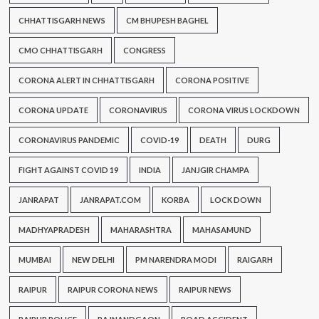
CHHATTISGARH NEWS
CM BHUPESH BAGHEL
CMO CHHATTISGARH
CONGRESS
CORONA ALERT IN CHHATTISGARH
CORONA POSITIVE
CORONA UPDATE
CORONAVIRUS
CORONA VIRUS LOCKDOWN
CORONAVIRUS PANDEMIC
COVID-19
DEATH
DURG
FIGHT AGAINST COVID 19
INDIA
JANJGIR CHAMPA
JANRAPAT
JANRAPAT.COM
KORBA
LOCK DOWN
MADHYAPRADESH
MAHARASHTRA
MAHASAMUND
MUMBAI
NEW DELHI
PM NARENDRA MODI
RAIGARH
RAIPUR
RAIPUR CORONA NEWS
RAIPUR NEWS