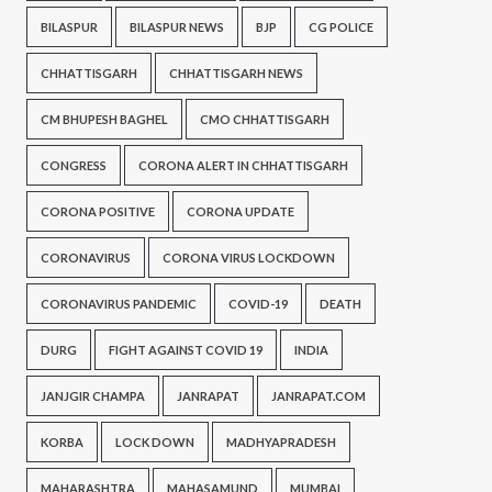
BILASPUR
BILASPUR NEWS
BJP
CG POLICE
CHHATTISGARH
CHHATTISGARH NEWS
CM BHUPESH BAGHEL
CMO CHHATTISGARH
CONGRESS
CORONA ALERT IN CHHATTISGARH
CORONA POSITIVE
CORONA UPDATE
CORONAVIRUS
CORONA VIRUS LOCKDOWN
CORONAVIRUS PANDEMIC
COVID-19
DEATH
DURG
FIGHT AGAINST COVID 19
INDIA
JANJGIR CHAMPA
JANRAPAT
JANRAPAT.COM
KORBA
LOCK DOWN
MADHYAPRADESH
MAHARASHTRA
MAHASAMUND
MUMBAI