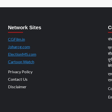
Network Sites
C
CGFilm.in
सं
Joharcg.com
प्र
शी
ElectionMS.com
दुर
Cartoon Watch
बेम
Privacy Policy
राय
Contact Us
रा
Disclaimer
Co
Em