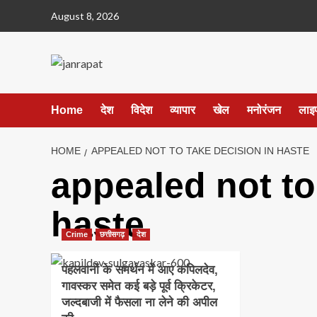
Skip
August 8, 2026
to
content
Home
देश
विदेश
व्यापार
खेल
मनोरंजन
लाइ
HOME
APPEALED NOT TO TAKE DECISION IN HASTE
appealed not to
haste
Crime
छत्तीसगढ़
देश
पहलवानों के समर्थन में आए कपिलदेव,
गावस्कर समेत कई बड़े पूर्व क्रिकेटर,
जल्दबाजी में फैसला ना लेने की अपील