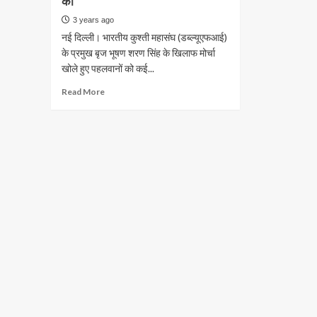
की
3 years ago
नई दिल्ली। भारतीय कुश्ती महासंघ (डब्ल्यूएफआई)
के प्रमुख बृज भूषण शरण सिंह के खिलाफ मोर्चा
खोले हुए पहलवानों को कई...
Read
Read More
more
about
पहलवानों
के
समर्थन
में
आए
कपिलदेव,
गावस्कर
समेत
कई
बड़े
पूर्व
क्रिकेटर,
जल्दबाजी
में