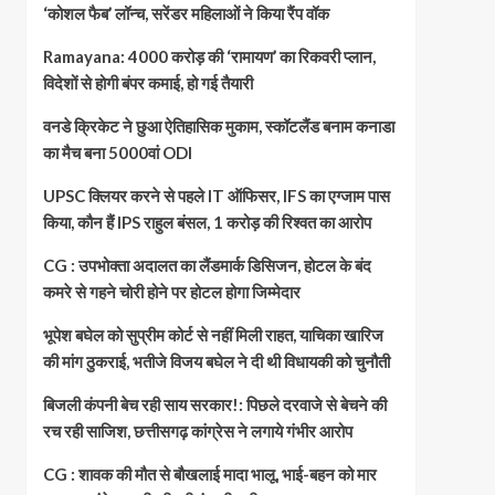
‘कोशल फैब’ लॉन्च, सरेंडर महिलाओं ने किया रैंप वॉक
Ramayana: 4000 करोड़ की ‘रामायण’ का रिकवरी प्लान,
विदेशों से होगी बंपर कमाई, हो गई तैयारी
वनडे क्रिकेट ने छुआ ऐतिहासिक मुकाम, स्कॉटलैंड बनाम कनाडा
का मैच बना 5000वां ODI
UPSC क्लियर करने से पहले IT ऑफिसर, IFS का एग्जाम पास
किया, कौन हैं IPS राहुल बंसल, 1 करोड़ की रिश्वत का आरोप
CG : उपभोक्ता अदालत का लैंडमार्क डिसिजन, होटल के बंद
कमरे से गहने चोरी होने पर होटल होगा जिम्मेदार
भूपेश बघेल को सुप्रीम कोर्ट से नहीं मिली राहत, याचिका खारिज
की मांग ठुकराई, भतीजे विजय बघेल ने दी थी विधायकी को चुनौती
बिजली कंपनी बेच रही साय सरकार!: पिछले दरवाजे से बेचने की
रच रही साजिश, छत्तीसगढ़ कांग्रेस ने लगाये गंभीर आरोप
CG : शावक की मौत से बौखलाई मादा भालू, भाई-बहन को मार