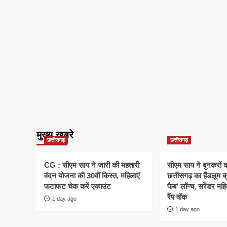
मुख्य खबरे
छत्तीसगढ़
छत्तीसगढ़
CG : सीएम साय ने जारी की महतारी
सीएम साय ने बुनकरों क
वंदन योजना की 30वीं किस्त, महिलाएं
छत्तीसगढ़ का हैंडलूम ब
फटाफट चेक करें एकाउंट
फैब’ लॉन्च, सरेंडर मह
रैंप वॉक
1 day ago
1 day ago