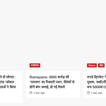
मनोरंजन
News
खेल
ो दी सौगात :
Ramayana: 4000 करोड़ की
वनडे क्रिकेट 
्रांड ‘कोशल
‘रामायण’ का रिकवरी प्लान, विदेशों से
मुकाम, स्कॉटल
िलाओं ने किया
होगी बंपर कमाई, हो गई तैयारी
बना 5000वां 
1 day ago
1 day ago