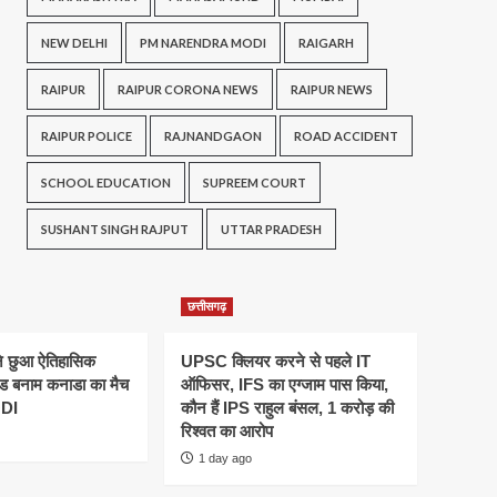
NEW DELHI
PM NARENDRA MODI
RAIGARH
RAIPUR
RAIPUR CORONA NEWS
RAIPUR NEWS
RAIPUR POLICE
RAJNANDGAON
ROAD ACCIDENT
SCHOOL EDUCATION
SUPREEM COURT
SUSHANT SINGH RAJPUT
UTTAR PRADESH
छत्तीसगढ़
ने छुआ ऐतिहासिक
UPSC क्लियर करने से पहले IT
ैंड बनाम कनाडा का मैच
ऑफिसर, IFS का एग्जाम पास किया,
ODI
कौन हैं IPS राहुल बंसल, 1 करोड़ की
रिश्वत का आरोप
1 day ago