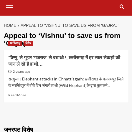
Primary
Menu
HOME
APPEAL TO ‘VISHNU’ TO SAVE US FROM ‘GAJRAJ’!
Appeal to ‘Vishnu’ to save us from
‘Gajraj’!
छत्तीसगढ़
विशेष
‘विष्णु’ से गुहार ‘गजराज’ से बचाओ !, छत्तीसगढ़ में हर साल सैकड़ों की
जान ले रहे हैं हाथी…
2 years ago
सरगुजा। Elephant attacks in Chhattisgarh: छत्तीसगढ़ के बलरामपुर जिले
के नरसिंहपुर में बीते दिन जंगली हाथी (Wild Elephant)के द्वारा कुचलने...
Read
Read More
more
about
‘विष्णु’
से
गुहार
‘गजराज’
जनरपट विशेष