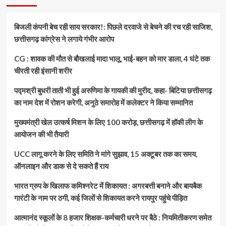
से
बचाओ
!,
बिजली कंपनी बेच रही साय सरकार!: पिछले दरवाजे से बेचने की रच रही साजिश,
छत्तीसगढ़
छत्तीसगढ़ कांग्रेस ने लगाये गंभीर आरोप
में
हर
CG : शावक की मौत से बौखलाई मादा भालू, भाई-बहन को मार डाला, 4 घंटे तक
साल
सैकड़ों
चीरती रही इंसानी शरीर
की
जान
पद्मश्री बुधरी ताती भी हुई अरुणिमा के गायकी की मुरीद, कहा- बिटिया छत्तीसगढ़
ले
का नाम देश में रोशन करेगी, अनुठे समारोह में कलेक्टर ने किया सम्मानित
रहे
हैं
मुख्यमंत्री खेल उत्कर्ष मिशन के लिए 100 करोड़, छत्तीसगढ़ में हॉकी लीग के
हाथी…
आयोजन की भी तैयारी
UCC लागू करने के लिए समिति ने मांगे सुझाव, 15 अक्टूबर तक का समय,
ऑनलाइन और डाक से दे सकते हैं राय
भारत ग्रुप के खिलाफ कमिश्नरेट में शिकायत : अगरबत्ती बनाने और बायबैक
गारंटी के नाम पर ठगी, कई जिलों से शिकायत करने रायपुर पहुंचे पीड़ित
आत्मानंद स्कूलों के 8 हजार शिक्षक-कर्मचारी धरने पर बैठे : नियमितीकरण समेत