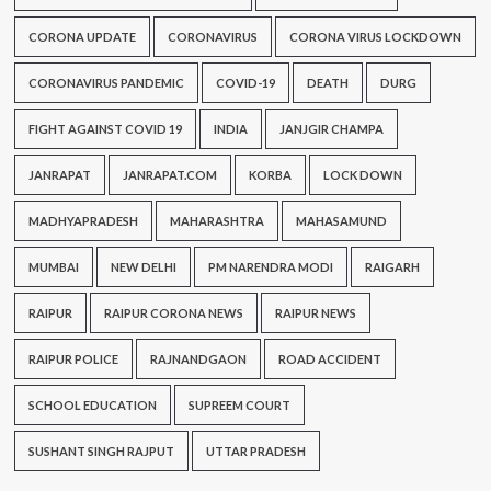
CORONA UPDATE
CORONAVIRUS
CORONA VIRUS LOCKDOWN
CORONAVIRUS PANDEMIC
COVID-19
DEATH
DURG
FIGHT AGAINST COVID 19
INDIA
JANJGIR CHAMPA
JANRAPAT
JANRAPAT.COM
KORBA
LOCK DOWN
MADHYAPRADESH
MAHARASHTRA
MAHASAMUND
MUMBAI
NEW DELHI
PM NARENDRA MODI
RAIGARH
RAIPUR
RAIPUR CORONA NEWS
RAIPUR NEWS
RAIPUR POLICE
RAJNANDGAON
ROAD ACCIDENT
SCHOOL EDUCATION
SUPREEM COURT
SUSHANT SINGH RAJPUT
UTTAR PRADESH