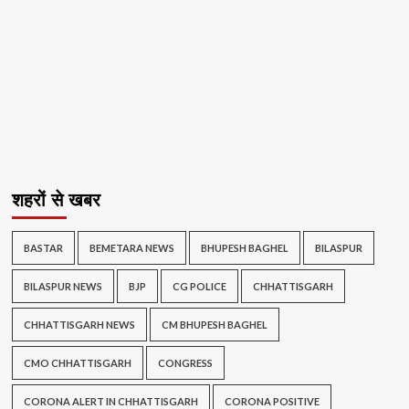
शहरों से खबर
BASTAR
BEMETARA NEWS
BHUPESH BAGHEL
BILASPUR
BILASPUR NEWS
BJP
CG POLICE
CHHATTISGARH
CHHATTISGARH NEWS
CM BHUPESH BAGHEL
CMO CHHATTISGARH
CONGRESS
CORONA ALERT IN CHHATTISGARH
CORONA POSITIVE