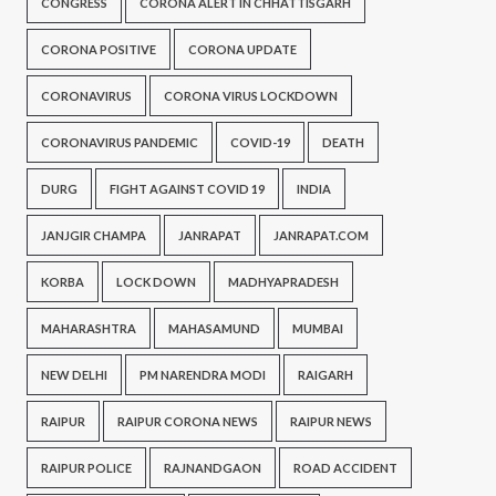
CONGRESS
CORONA ALERT IN CHHATTISGARH
CORONA POSITIVE
CORONA UPDATE
CORONAVIRUS
CORONA VIRUS LOCKDOWN
CORONAVIRUS PANDEMIC
COVID-19
DEATH
DURG
FIGHT AGAINST COVID 19
INDIA
JANJGIR CHAMPA
JANRAPAT
JANRAPAT.COM
KORBA
LOCK DOWN
MADHYAPRADESH
MAHARASHTRA
MAHASAMUND
MUMBAI
NEW DELHI
PM NARENDRA MODI
RAIGARH
RAIPUR
RAIPUR CORONA NEWS
RAIPUR NEWS
RAIPUR POLICE
RAJNANDGAON
ROAD ACCIDENT