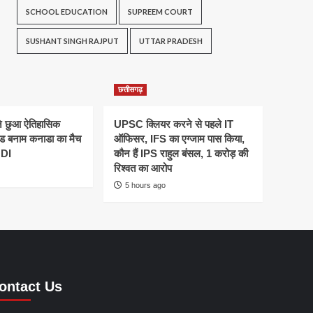
SCHOOL EDUCATION
SUPREEM COURT
SUSHANT SINGH RAJPUT
UTTAR PRADESH
छत्तीसगढ़
ने छुआ ऐतिहासिक
UPSC क्लियर करने से पहले IT
ैंड बनाम कनाडा का मैच
ऑफिसर, IFS का एग्जाम पास किया,
ODI
कौन हैं IPS राहुल बंसल, 1 करोड़ की
रिश्वत का आरोप
5 hours ago
ontact Us