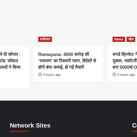
मनोरंजन
News
खेल
ो दी सौगात :
Ramayana: 4000 करोड़ की
वनडे क्रिकेट 
्रांड ‘कोशल
‘रामायण’ का रिकवरी प्लान, विदेशों से
मुकाम, स्कॉटल
िलाओं ने किया
होगी बंपर कमाई, हो गई तैयारी
बना 5000वां 
5 hours ago
5 hours ago
Network Sites
C