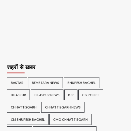
शहरों से खबर
BASTAR
BEMETARA NEWS
BHUPESH BAGHEL
BILASPUR
BILASPUR NEWS
BJP
CG POLICE
CHHATTISGARH
CHHATTISGARH NEWS
CM BHUPESH BAGHEL
CMO CHHATTISGARH