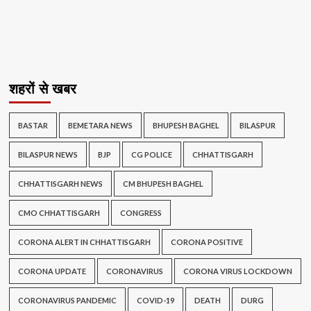
शहरों से खबर
BASTAR
BEMETARA NEWS
BHUPESH BAGHEL
BILASPUR
BILASPUR NEWS
BJP
CG POLICE
CHHATTISGARH
CHHATTISGARH NEWS
CM BHUPESH BAGHEL
CMO CHHATTISGARH
CONGRESS
CORONA ALERT IN CHHATTISGARH
CORONA POSITIVE
CORONA UPDATE
CORONAVIRUS
CORONA VIRUS LOCKDOWN
CORONAVIRUS PANDEMIC
COVID-19
DEATH
DURG