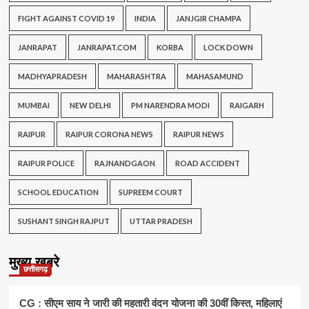
FIGHT AGAINST COVID 19
INDIA
JANJGIR CHAMPA
JANRAPAT
JANRAPAT.COM
KORBA
LOCK DOWN
MADHYAPRADESH
MAHARASHTRA
MAHASAMUND
MUMBAI
NEW DELHI
PM NARENDRA MODI
RAIGARH
RAIPUR
RAIPUR CORONA NEWS
RAIPUR NEWS
RAIPUR POLICE
RAJNANDGAON
ROAD ACCIDENT
SCHOOL EDUCATION
SUPREEM COURT
SUSHANT SINGH RAJPUT
UTTAR PRADESH
मुख्य खबरे
छत्तीसगढ़
CG : सीएम साय ने जारी की महतारी वंदन योजना की 30वीं किस्त, महिलाएं