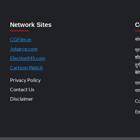
Network Sites
C
CGFilm.in
सं
Joharcg.com
प्र
शी
ElectionMS.com
दुर
Cartoon Watch
बेम
Privacy Policy
राय
Contact Us
रा
Disclaimer
Co
Em