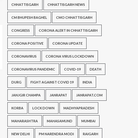
CHHATTISGARH
CHHATTISGARH NEWS
CM BHUPESH BAGHEL
CMO CHHATTISGARH
CONGRESS
CORONA ALERT IN CHHATTISGARH
CORONA POSITIVE
CORONA UPDATE
CORONAVIRUS
CORONA VIRUS LOCKDOWN
CORONAVIRUS PANDEMIC
COVID-19
DEATH
DURG
FIGHT AGAINST COVID 19
INDIA
JANJGIR CHAMPA
JANRAPAT
JANRAPAT.COM
KORBA
LOCK DOWN
MADHYAPRADESH
MAHARASHTRA
MAHASAMUND
MUMBAI
NEW DELHI
PM NARENDRA MODI
RAIGARH