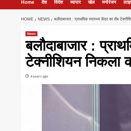
Home
देश
विदेश
व्यापार
खेल
मनोरंजन
लाइ
HOME
NEWS
बलौदाबाजार : प्राथमिक स्वास्थ्य केंद्र का लैब टेक्
News
बलौदाबाजार : प्राथमि
टेक्नीशियन निकला क
6 years ago