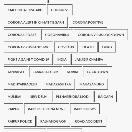
CMO CHHATTISGARH
CONGRESS
CORONA ALERT IN CHHATTISGARH
CORONA POSITIVE
CORONA UPDATE
CORONAVIRUS
CORONA VIRUS LOCKDOWN
CORONAVIRUS PANDEMIC
COVID-19
DEATH
DURG
FIGHT AGAINST COVID 19
INDIA
JANJGIR CHAMPA
JANRAPAT
JANRAPAT.COM
KORBA
LOCK DOWN
MADHYAPRADESH
MAHARASHTRA
MAHASAMUND
MUMBAI
NEW DELHI
PM NARENDRA MODI
RAIGARH
RAIPUR
RAIPUR CORONA NEWS
RAIPUR NEWS
RAIPUR POLICE
RAJNANDGAON
ROAD ACCIDENT