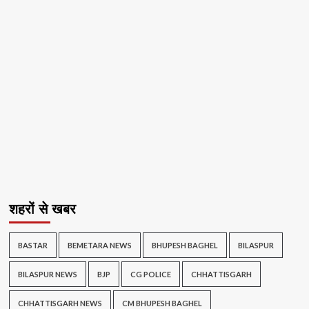
शहरों से खबर
BASTAR
BEMETARA NEWS
BHUPESH BAGHEL
BILASPUR
BILASPUR NEWS
BJP
CG POLICE
CHHATTISGARH
CHHATTISGARH NEWS
CM BHUPESH BAGHEL