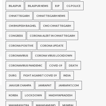
BILASPUR
BILASPUR NEWS
BJP
CG POLICE
CHHATTISGARH
CHHATTISGARH NEWS
CM BHUPESH BAGHEL
CMO CHHATTISGARH
CONGRESS
CORONA ALERT IN CHHATTISGARH
CORONA POSITIVE
CORONA UPDATE
CORONAVIRUS
CORONA VIRUS LOCKDOWN
CORONAVIRUS PANDEMIC
COVID-19
DEATH
DURG
FIGHT AGAINST COVID 19
INDIA
JANJGIR CHAMPA
JANRAPAT
JANRAPAT.COM
KORBA
LOCK DOWN
MADHYAPRADESH
MAHARASHTRA
MAHASAMUND
MUMBAI