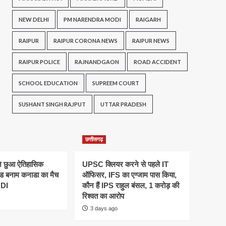
NEW DELHI
PM NARENDRA MODI
RAIGARH
RAIPUR
RAIPUR CORONA NEWS
RAIPUR NEWS
RAIPUR POLICE
RAJNANDGAON
ROAD ACCIDENT
SCHOOL EDUCATION
SUPREEM COURT
SUSHANT SINGH RAJPUT
UTTAR PRADESH
छत्तीसगढ़
ने छुआ ऐतिहासिक
UPSC क्लियर करने से पहले IT
ैंड बनाम कनाडा का मैच
ऑफिसर, IFS का एग्जाम पास किया,
ODI
कौन हैं IPS राहुल बंसल, 1 करोड़ की
रिश्वत का आरोप
3 days ago