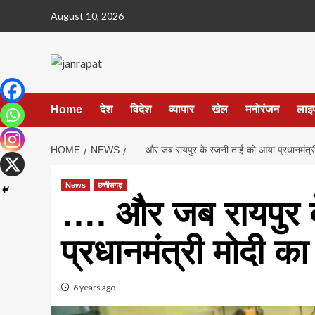
Skip
August 10, 2026
to
content
Home
देश
विदेश
व्यापार
खेल
मनोरंजन
लाइ
HOME
NEWS
…. और जब रायपुर के रजनी ताई को आया प्रधानमंत्र
News
छत्तीसगढ़
…. और जब रायपुर 
प्रधानमंत्री मोदी क
6 years ago