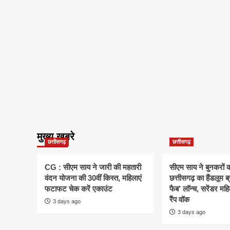
मुख्य खबरे
छत्तीसगढ़
छत्तीसगढ़
CG : सीएम साय ने जारी की महतारी
सीएम साय ने बुनकरों क
वंदन योजना की 30वीं किस्त, महिलाएं
छत्तीसगढ़ का हैंडलूम ब
फटाफट चेक करें एकाउंट
फैब’ लॉन्च, सरेंडर मह
रैंप वॉक
3 days ago
3 days ago