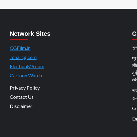
Network Sites
C
CGFilm.in
सं
Joharcg.com
प्र
शी
ElectionMS.com
दुर
Cartoon Watch
बेम
Privacy Policy
राय
Contact Us
रा
Disclaimer
Co
Em