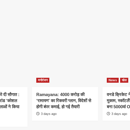
मनोरंजन
News
खेल
ो दी सौगात :
Ramayana: 4000 करोड़ की
वनडे क्रिकेट 
्रांड ‘कोशल
‘रामायण’ का रिकवरी प्लान, विदेशों से
मुकाम, स्कॉटल
िलाओं ने किया
होगी बंपर कमाई, हो गई तैयारी
बना 5000वां 
3 days ago
3 days ago