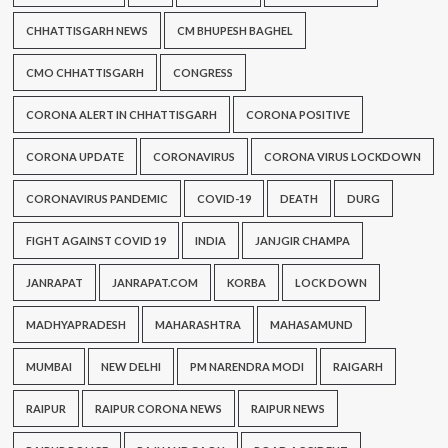
CHHATTISGARH NEWS
CM BHUPESH BAGHEL
CMO CHHATTISGARH
CONGRESS
CORONA ALERT IN CHHATTISGARH
CORONA POSITIVE
CORONA UPDATE
CORONAVIRUS
CORONA VIRUS LOCKDOWN
CORONAVIRUS PANDEMIC
COVID-19
DEATH
DURG
FIGHT AGAINST COVID 19
INDIA
JANJGIR CHAMPA
JANRAPAT
JANRAPAT.COM
KORBA
LOCK DOWN
MADHYAPRADESH
MAHARASHTRA
MAHASAMUND
MUMBAI
NEW DELHI
PM NARENDRA MODI
RAIGARH
RAIPUR
RAIPUR CORONA NEWS
RAIPUR NEWS