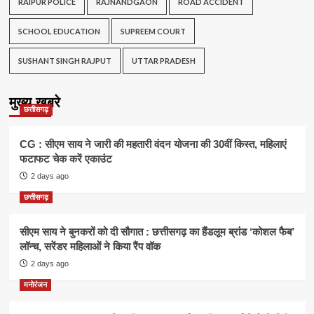
RAIPUR POLICE
RAJNANDGAON
ROAD ACCIDENT
SCHOOL EDUCATION
SUPREEM COURT
SUSHANT SINGH RAJPUT
UTTAR PRADESH
मुख्य खबरे
छत्तीसगढ़
CG : सीएम साय ने जारी की महतारी वंदन योजना की 30वीं किस्त, महिलाएं
फटाफट चेक करें एकाउंट
2 days ago
छत्तीसगढ़
सीएम साय ने बुनकरों को दी सौगात : छत्तीसगढ़ का हैंडलूम ब्रांड ‘कोशल फैब’
लॉन्च, सरेंडर महिलाओं ने किया रैंप वॉक
2 days ago
मनोरंजन