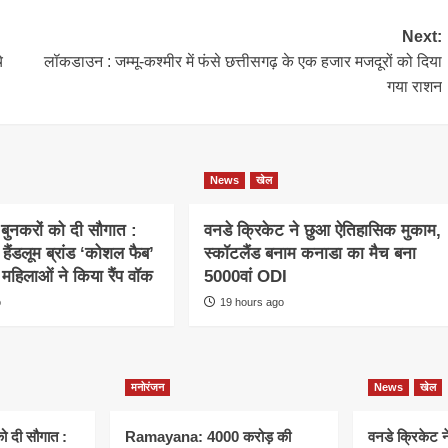
Next:
े
लॉकडाउन : जम्मू-कश्मीर में फंसे छत्तीसगढ़ के एक हजार मजदूरों को दिया
गया राशन
News
खेल
 बुनकरों को दी सौगात :
वनडे क्रिकेट ने छुआ ऐतिहासिक मुकाम,
 हैंडलूम ब्रांड ‘कोशल फैब’
स्कॉटलैंड बनाम कनाडा का मैच बना
र महिलाओं ने किया रैंप वॉक
5000वां ODI
o
19 hours ago
मनोरंजन
News
खेल
ो दी सौगात :
Ramayana: 4000 करोड़ की
वनडे क्रिकेट 