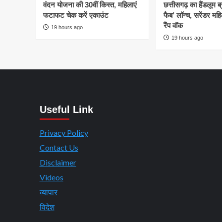
वंदन योजना की 30वीं किस्त, महिलाएं
छत्तीसगढ़ का हैंडलूम ब
फटाफट चेक करें एकाउंट
फैब’ लॉन्च, सरेंडर मह
रैंप वॉक
19 hours ago
19 hours ago
Useful Link
Privacy Policy
Contact Us
Disclaimer
Videos
व्यापार
विदेश