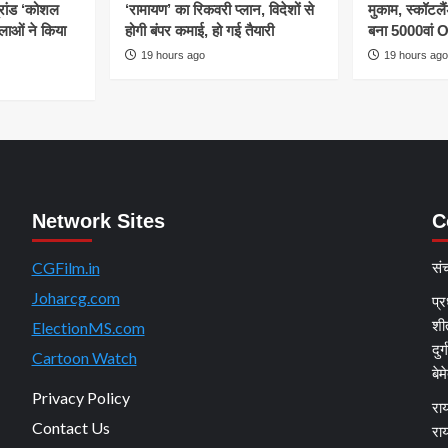
्रांड ‘कोशल
‘रामायण’ का रिकवरी प्लान, विदेशों से
मुकाम, स्कॉटल
िलाओं ने किया
होगी बंपर कमाई, हो गई तैयारी
बना 5000वां 
19 hours ago
19 hours ago
Network Sites
C
CGFilm.in
सं
Joharcg.com
प्र
शी
ElectionMS.com
दुर
Cartoon Watch
बेम
Privacy Policy
राय
Contact Us
रा