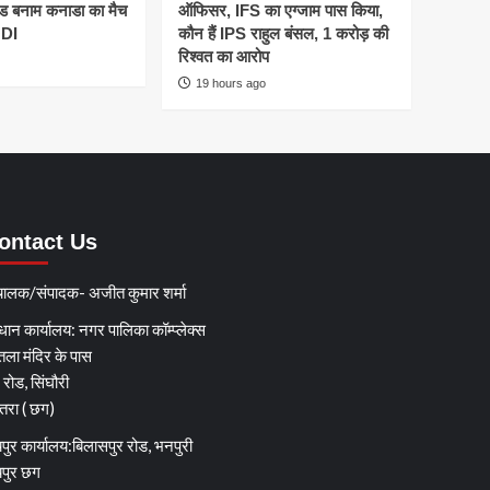
ैंड बनाम कनाडा का मैच
ऑफिसर, IFS का एग्जाम पास किया,
ODI
कौन हैं IPS राहुल बंसल, 1 करोड़ की
रिश्वत का आरोप
19 hours ago
ontact Us
चालक/संपादक- अजीत कुमार शर्मा
धान कार्यालय: नगर पालिका कॉम्प्लेक्स
तला मंदिर के पास
्ग रोड, सिंघौरी
ेतरा ( छग)
पुर कार्यालय:बिलासपुर रोड, भनपुरी
यपुर छग