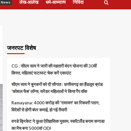
लेख-आलेख
धर्म-आध्यात्म
निविदा
ेश News
जनरपट विशेष
CG : सीएम साय ने जारी की महतारी वंदन योजना की 30वीं
किस्त, महिलाएं फटाफट चेक करें एकाउंट
सीएम साय ने बुनकरों को दी सौगात : छत्तीसगढ़ का हैंडलूम ब्रांड
‘कोशल फैब’ लॉन्च, सरेंडर महिलाओं ने किया रैंप वॉक
Ramayana: 4000 करोड़ की ‘रामायण’ का रिकवरी प्लान,
विदेशों से होगी बंपर कमाई, हो गई तैयारी
वनडे क्रिकेट ने छुआ ऐतिहासिक मुकाम, स्कॉटलैंड बनाम कनाडा
का मैच बना 5000वां ODI