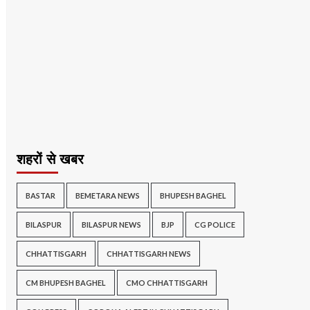
शहरों से खबर
BASTAR
BEMETARA NEWS
BHUPESH BAGHEL
BILASPUR
BILASPUR NEWS
BJP
CG POLICE
CHHATTISGARH
CHHATTISGARH NEWS
CM BHUPESH BAGHEL
CMO CHHATTISGARH