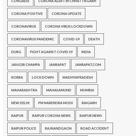
CONGRESS
CORONA ALERT IN CHHATTISGARH
CORONA POSITIVE
CORONA UPDATE
CORONAVIRUS
CORONA VIRUS LOCKDOWN
CORONAVIRUS PANDEMIC
COVID-19
DEATH
DURG
FIGHT AGAINST COVID 19
INDIA
JANJGIR CHAMPA
JANRAPAT
JANRAPAT.COM
KORBA
LOCK DOWN
MADHYAPRADESH
MAHARASHTRA
MAHASAMUND
MUMBAI
NEW DELHI
PM NARENDRA MODI
RAIGARH
RAIPUR
RAIPUR CORONA NEWS
RAIPUR NEWS
RAIPUR POLICE
RAJNANDGAON
ROAD ACCIDENT