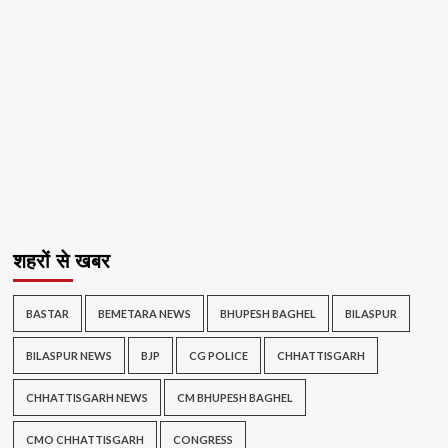
शहरों से खबर
BASTAR
BEMETARA NEWS
BHUPESH BAGHEL
BILASPUR
BILASPUR NEWS
BJP
CG POLICE
CHHATTISGARH
CHHATTISGARH NEWS
CM BHUPESH BAGHEL
CMO CHHATTISGARH
CONGRESS