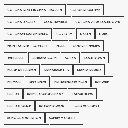
CORONA ALERT IN CHHATTISGARH
CORONA POSITIVE
CORONA UPDATE
CORONAVIRUS
CORONA VIRUS LOCKDOWN
CORONAVIRUS PANDEMIC
COVID-19
DEATH
DURG
FIGHT AGAINST COVID 19
INDIA
JANJGIR CHAMPA
JANRAPAT
JANRAPAT.COM
KORBA
LOCK DOWN
MADHYAPRADESH
MAHARASHTRA
MAHASAMUND
MUMBAI
NEW DELHI
PM NARENDRA MODI
RAIGARH
RAIPUR
RAIPUR CORONA NEWS
RAIPUR NEWS
RAIPUR POLICE
RAJNANDGAON
ROAD ACCIDENT
SCHOOL EDUCATION
SUPREEM COURT