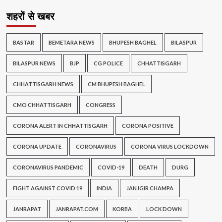
शहरों से खबर
BASTAR
BEMETARA NEWS
BHUPESH BAGHEL
BILASPUR
BILASPUR NEWS
BJP
CG POLICE
CHHATTISGARH
CHHATTISGARH NEWS
CM BHUPESH BAGHEL
CMO CHHATTISGARH
CONGRESS
CORONA ALERT IN CHHATTISGARH
CORONA POSITIVE
CORONA UPDATE
CORONAVIRUS
CORONA VIRUS LOCKDOWN
CORONAVIRUS PANDEMIC
COVID-19
DEATH
DURG
FIGHT AGAINST COVID 19
INDIA
JANJGIR CHAMPA
JANRAPAT
JANRAPAT.COM
KORBA
LOCK DOWN