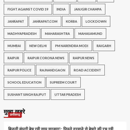
FIGHT AGAINST COVID 19
INDIA
JANJGIR CHAMPA
JANRAPAT
JANRAPAT.COM
KORBA
LOCK DOWN
MADHYAPRADESH
MAHARASHTRA
MAHASAMUND
MUMBAI
NEW DELHI
PM NARENDRA MODI
RAIGARH
RAIPUR
RAIPUR CORONA NEWS
RAIPUR NEWS
RAIPUR POLICE
RAJNANDGAON
ROAD ACCIDENT
SCHOOL EDUCATION
SUPREEM COURT
SUSHANT SINGH RAJPUT
UTTAR PRADESH
मुख्य खबरे
छत्तीसगढ़
बिजली कंपनी बेच रही साय सरकार!: पिछले दरवाजे से बेचने की रच रही