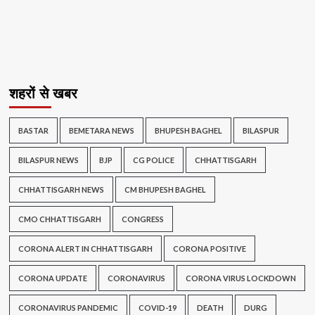
शहरों से खबर
BASTAR
BEMETARA NEWS
BHUPESH BAGHEL
BILASPUR
BILASPUR NEWS
BJP
CG POLICE
CHHATTISGARH
CHHATTISGARH NEWS
CM BHUPESH BAGHEL
CMO CHHATTISGARH
CONGRESS
CORONA ALERT IN CHHATTISGARH
CORONA POSITIVE
CORONA UPDATE
CORONAVIRUS
CORONA VIRUS LOCKDOWN
CORONAVIRUS PANDEMIC
COVID-19
DEATH
DURG