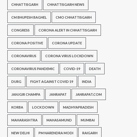
CHHATTISGARH
CHHATTISGARH NEWS
CM BHUPESH BAGHEL
CMO CHHATTISGARH
CONGRESS
CORONA ALERT IN CHHATTISGARH
CORONA POSITIVE
CORONA UPDATE
CORONAVIRUS
CORONA VIRUS LOCKDOWN
CORONAVIRUS PANDEMIC
COVID-19
DEATH
DURG
FIGHT AGAINST COVID 19
INDIA
JANJGIR CHAMPA
JANRAPAT
JANRAPAT.COM
KORBA
LOCK DOWN
MADHYAPRADESH
MAHARASHTRA
MAHASAMUND
MUMBAI
NEW DELHI
PM NARENDRA MODI
RAIGARH