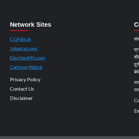
Network Sites
C
CGFilm.in
सं
Joharcg.com
प्र
शी
ElectionMS.com
दुर
Cartoon Watch
बेम
Privacy Policy
राय
Contact Us
रा
Disclaimer
Co
Em