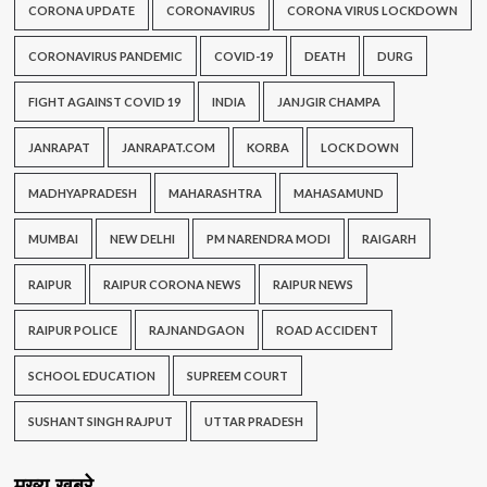
CORONA UPDATE
CORONAVIRUS
CORONA VIRUS LOCKDOWN
CORONAVIRUS PANDEMIC
COVID-19
DEATH
DURG
FIGHT AGAINST COVID 19
INDIA
JANJGIR CHAMPA
JANRAPAT
JANRAPAT.COM
KORBA
LOCK DOWN
MADHYAPRADESH
MAHARASHTRA
MAHASAMUND
MUMBAI
NEW DELHI
PM NARENDRA MODI
RAIGARH
RAIPUR
RAIPUR CORONA NEWS
RAIPUR NEWS
RAIPUR POLICE
RAJNANDGAON
ROAD ACCIDENT
SCHOOL EDUCATION
SUPREEM COURT
SUSHANT SINGH RAJPUT
UTTAR PRADESH
मुख्य खबरे