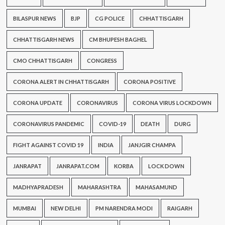
BILASPUR NEWS
BJP
CG POLICE
CHHATTISGARH
CHHATTISGARH NEWS
CM BHUPESH BAGHEL
CMO CHHATTISGARH
CONGRESS
CORONA ALERT IN CHHATTISGARH
CORONA POSITIVE
CORONA UPDATE
CORONAVIRUS
CORONA VIRUS LOCKDOWN
CORONAVIRUS PANDEMIC
COVID-19
DEATH
DURG
FIGHT AGAINST COVID 19
INDIA
JANJGIR CHAMPA
JANRAPAT
JANRAPAT.COM
KORBA
LOCK DOWN
MADHYAPRADESH
MAHARASHTRA
MAHASAMUND
MUMBAI
NEW DELHI
PM NARENDRA MODI
RAIGARH